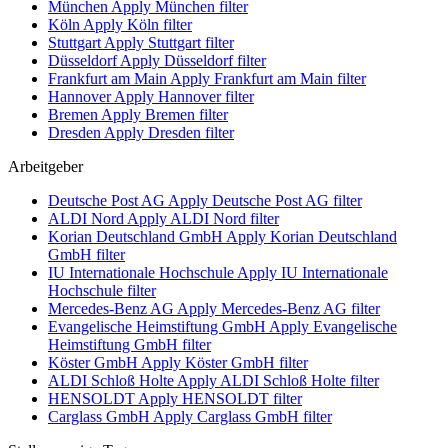
München
Apply München filter
Köln
Apply Köln filter
Stuttgart
Apply Stuttgart filter
Düsseldorf
Apply Düsseldorf filter
Frankfurt am Main
Apply Frankfurt am Main filter
Hannover
Apply Hannover filter
Bremen
Apply Bremen filter
Dresden
Apply Dresden filter
Arbeitgeber
Deutsche Post AG
Apply Deutsche Post AG filter
ALDI Nord
Apply ALDI Nord filter
Korian Deutschland GmbH
Apply Korian Deutschland
GmbH filter
IU Internationale Hochschule
Apply IU Internationale
Hochschule filter
Mercedes-Benz AG
Apply Mercedes-Benz AG filter
Evangelische Heimstiftung GmbH
Apply Evangelische
Heimstiftung GmbH filter
Köster GmbH
Apply Köster GmbH filter
ALDI Schloß Holte
Apply ALDI Schloß Holte filter
HENSOLDT
Apply HENSOLDT filter
Carglass GmbH
Apply Carglass GmbH filter