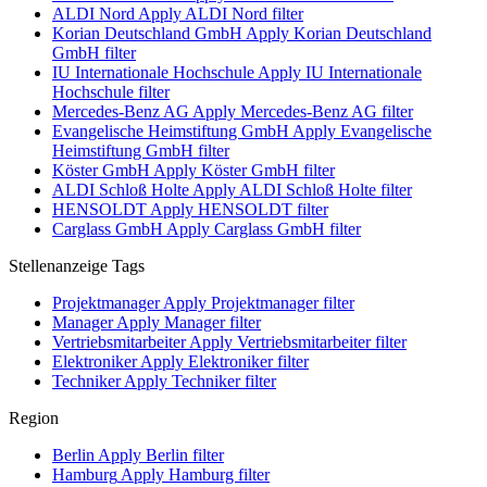
ALDI Nord
Apply ALDI Nord filter
Korian Deutschland GmbH
Apply Korian Deutschland
GmbH filter
IU Internationale Hochschule
Apply IU Internationale
Hochschule filter
Mercedes-Benz AG
Apply Mercedes-Benz AG filter
Evangelische Heimstiftung GmbH
Apply Evangelische
Heimstiftung GmbH filter
Köster GmbH
Apply Köster GmbH filter
ALDI Schloß Holte
Apply ALDI Schloß Holte filter
HENSOLDT
Apply HENSOLDT filter
Carglass GmbH
Apply Carglass GmbH filter
Stellenanzeige Tags
Projektmanager
Apply Projektmanager filter
Manager
Apply Manager filter
Vertriebsmitarbeiter
Apply Vertriebsmitarbeiter filter
Elektroniker
Apply Elektroniker filter
Techniker
Apply Techniker filter
Region
Berlin
Apply Berlin filter
Hamburg
Apply Hamburg filter