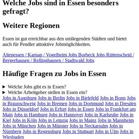
Welche Jobs sind in Essen besonders
gefragt?
Weitere Regionen
Essen ist gut erreichbar aus den umliegenden Städten und bietet
auch für Pendler attraktive Jobmöglichkeiten.
Altenessen / Karnap / Vogelheim Jobs
Borbeck Jobs
Rüttenscheid /
Bergerhausen / Rellinghausen / Stadtwald Jobs
Häufige Fragen zu Jobs in Essen
Welche Jobs gibt es in Essen?
Welche Arbeitgeber stellen in Essen ein?
Jobs in Augsburg
Jobs in Berlin
Jobs in Bielefeld
Jobs in Bonn
Jobs
in Braunschweig
Jobs in Bremen
Jobs in Dortmund
Jobs in Dresden
Jobs in Düsseldorf
Jobs in Erfurt
Jobs in Essen
Jobs in Frankfurt am
Main
Jobs in Hamburg
Jobs in Hannover
Jobs in Karlsruhe
Jobs in
Kiel
Jobs in Köln
Jobs in Leipzig
Jobs in Mainz
Jobs in Mannheim
Jobs in München
Jobs in Münster
Jobs in Neckarsulm
Jobs in
Nürnberg
Jobs in Regensburg
Jobs in Stuttgart
Jobs in Ulm
Jobs in
Wiesbaden