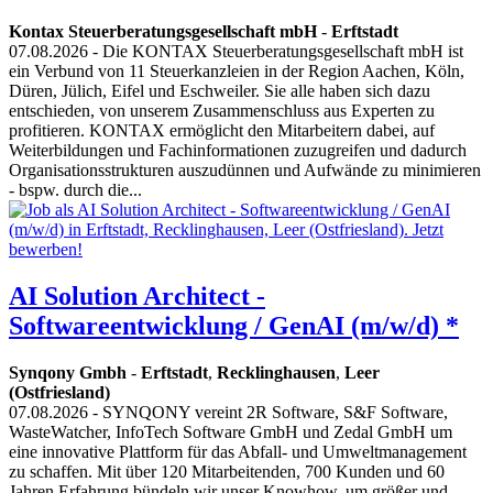
Kontax Steuerberatungsgesellschaft mbH
-
Erftstadt
07.08.2026
- Die KONTAX Steuerberatungsgesellschaft mbH ist
ein Verbund von 11 Steuerkanzleien in der Region Aachen, Köln,
Düren, Jülich, Eifel und Eschweiler. Sie alle haben sich dazu
entschieden, von unserem Zusammenschluss aus Experten zu
profitieren. KONTAX ermöglicht den Mitarbeitern dabei, auf
Weiterbildungen und Fachinformationen zuzugreifen und dadurch
Organisationsstrukturen auszudünnen und Aufwände zu minimieren
- bspw. durch die...
AI Solution Architect -
Softwareentwicklung / GenAI (m/w/d) *
Synqony Gmbh
-
Erftstadt
,
Recklinghausen
,
Leer
(Ostfriesland)
07.08.2026
- SYNQONY vereint 2R Software, S&F Software,
WasteWatcher, InfoTech Software GmbH und Zedal GmbH um
eine innovative Plattform für das Abfall- und Umweltmanagement
zu schaffen. Mit über 120 Mitarbeitenden, 700 Kunden und 60
Jahren Erfahrung bündeln wir unser Knowhow, um größer und