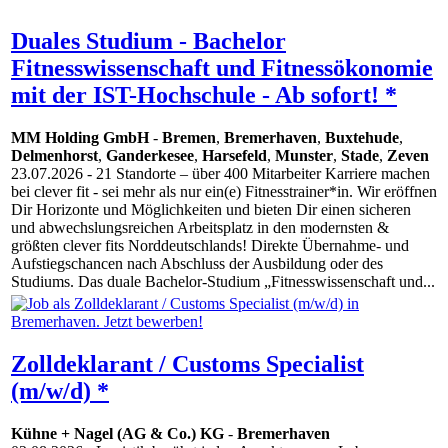
Duales Studium - Bachelor
Fitnesswissenschaft und Fitnessökonomie
mit der IST-Hochschule - Ab sofort! *
MM Holding GmbH
-
Bremen
,
Bremerhaven
,
Buxtehude
,
Delmenhorst
,
Ganderkesee
,
Harsefeld
,
Munster
,
Stade
,
Zeven
23.07.2026
- 21 Standorte – über 400 Mitarbeiter Karriere machen
bei clever fit - sei mehr als nur ein(e) Fitnesstrainer*in. Wir eröffnen
Dir Horizonte und Möglichkeiten und bieten Dir einen sicheren
und abwechslungsreichen Arbeitsplatz in den modernsten &
größten clever fits Norddeutschlands! Direkte Übernahme- und
Aufstiegschancen nach Abschluss der Ausbildung oder des
Studiums. Das duale Bachelor-Studium „Fitnesswissenschaft und...
Zolldeklarant / Customs Specialist
(m/w/d) *
Kühne + Nagel (AG & Co.) KG
-
Bremerhaven