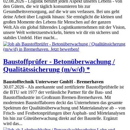
02.08.2026
- Logistik berührt jeden Aspekt unseres Lebens - von
den Gütern, die wir täglich konsumieren bis zur
Gesundheitsversorgung, auf die wir uns verlassen. Bei uns geht
deine Arbeit über Logistik hinaus: Sie ermöglicht die kleinen und
großen Momente des Lebens für Menschen auf der ganzen
Welt.Als ein global führendes Logistikunternehmen mit der Vision,
unsere Welt weiterzuentwickeln, bieten wir dir ein sicheres und
stabiles Umfeld. Hier macht...
Baustoffprüfer - Betonüberwachung /
Qualitätssicherung (m/w/d) *
Baustofftechnik Unterweser GmbH
-
Bremerhaven
30.07.2026
- Als anerkannte und zertifizierte Baustoffprüfstelle ist
die BTU seit 1977 der verlässliche Partner für die Bau- und
Baustoffindustrie im Großraum Bremen-Bremerhaven. Mit
modernsten Baustofflaboren deckt das Unternehmen das gesamte
Spektrum der Qualitätsüberwachung und Materialanalyse ab – von
Frisch- und Festbetonprüfungen über Asphalt- und Mörtelanalysen
bis hin zur Güteüberwachung direkt auf der Baustelle. Ergänzt
wird das...