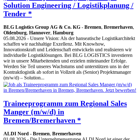
Solution Engineering / Logistikplanung /
Tender *
BLG Logistics Group AG & Co. KG
-
Bremen
,
Bremerhaven
,
Oldenburg
,
Hannover
,
Hamburg
05.08.2026
- Unsere Vision: Als der hanseatische Logistikarchitekt
schaffen wir nachhaltige Exzellenz. Mit Knowhow,
Innovationskraft und Leidenschaft entwickeln und realisieren wir
individuelle Logistiklösungen. Bei BLG LOGISTICS investieren
wir in unsere Mitarbeitenden und erzielen miteinander Erfolge.
Werden Sie Teil unseres Wachstums und unterstützen uns in der
Kontraktlogistik ab sofort in Vollzeit als (Senior) Projektmanager
(m/w/d) – Solution...
Traineeprogramm zum Regional Sales
Manger (m/w/d) in
Bremen/Bremerhaven *
ALDI Nord
-
Bremen
,
Bremerhaven
01.08.2026
- Die Unternehmensgruppe ALDI Nord ist einer der