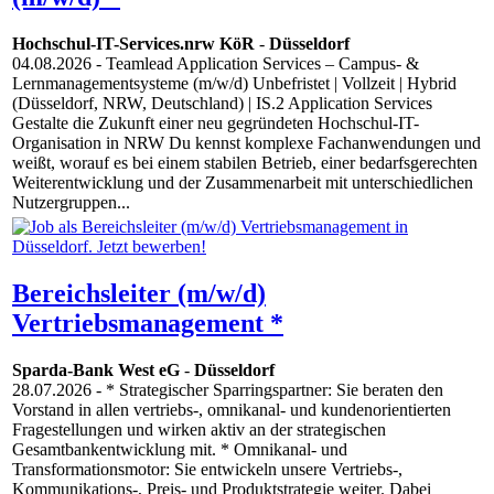
Hochschul-IT-Services.nrw KöR
-
Düsseldorf
04.08.2026
- Teamlead Application Services – Campus- &
Lernmanagementsysteme (m/w/d) Unbefristet | Vollzeit | Hybrid
(Düsseldorf, NRW, Deutschland) | IS.2 Application Services
Gestalte die Zukunft einer neu gegründeten Hochschul-IT-
Organisation in NRW Du kennst komplexe Fachanwendungen und
weißt, worauf es bei einem stabilen Betrieb, einer bedarfsgerechten
Weiterentwicklung und der Zusammenarbeit mit unterschiedlichen
Nutzergruppen...
Bereichsleiter (m/w/d)
Vertriebsmanagement *
Sparda-Bank West eG
-
Düsseldorf
28.07.2026
- * Strategischer Sparringspartner: Sie beraten den
Vorstand in allen vertriebs-, omnikanal- und kundenorientierten
Fragestellungen und wirken aktiv an der strategischen
Gesamtbankentwicklung mit. * Omnikanal- und
Transformationsmotor: Sie entwickeln unsere Vertriebs-,
Kommunikations-, Preis- und Produktstrategie weiter. Dabei