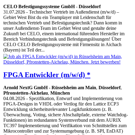
CELO Befestigungssysteme GmbH
-
Düsseldorf
31.07.2026
- Technischer Vertrieb im Außendienst (m/w/d) –
Gebiet West Bist du ein Teamplayer mit Leidenschaft für
technischen Vertrieb und Befestigungstechnik? Dann komm in
unser Außendienst-Team im Gebiet West und gestalte deine
Zukunft bei CELO, einem international führenden Hersteller im
Bereich Verbindungstechnik und Befestigungslösungen! Über
CELO CELO Befestigungssysteme mit Firmensitz in Aichach
(Bayern) ist Teil der...
FPGA Entwickler (m/w/d) *
Arnold NextG GmbH
-
Rüsselsheim am Main
,
Düsseldorf
,
Pfronstetten-Aichelau
,
München
04.08.2026
- Spezifikation, Entwurf und Implementierung von
FPGA-Designs in VHDL oder Verilog für den Lattice ECP3
Entwicklung sicherheitsrelevanter Logikfunktionen (z. B.
Überwachung, Voting, sichere Abschaltpfade, externe Watchdog-
Funktionen) im redundanten Systemverbund mit dem AURIX
TC397 Implementierung und Verifikation von Schnittstellen zum
Mikrocontroller und zur Systemumgebung (z. B. SPI, EnDAT)