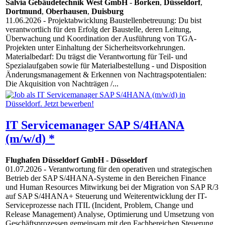
Salvia Gebäudetechnik West GmbH
-
Borken
,
Düsseldorf
,
Dortmund
,
Oberhausen
,
Duisburg
11.06.2026
- Projektabwicklung Baustellenbetreuung: Du bist
verantwortlich für den Erfolg der Baustelle, deren Leitung,
Überwachung und Koordination der Ausführung von TGA-
Projekten unter Einhaltung der Sicherheitsvorkehrungen.
Materialbedarf: Du trägst die Verantwortung für Teil- und
Spezialaufgaben sowie für Materialbestellung - und Disposition
Änderungsmanagement & Erkennen von Nachtragspotentialen:
Die Akquisition von Nachträgen /...
IT Servicemanager SAP S/4HANA
(m/w/d) *
Flughafen Düsseldorf GmbH
-
Düsseldorf
01.07.2026
- Verantwortung für den operativen und strategischen
Betrieb der SAP S/4HANA-Systeme in den Bereichen Finance
und Human Resources Mitwirkung bei der Migration von SAP R/3
auf SAP S/4HANA+ Steuerung und Weiterentwicklung der IT-
Serviceprozesse nach ITIL (Incident, Problem, Change und
Release Management) Analyse, Optimierung und Umsetzung von
Geschäftsprozessen gemeinsam mit den Fachbereichen Steuerung