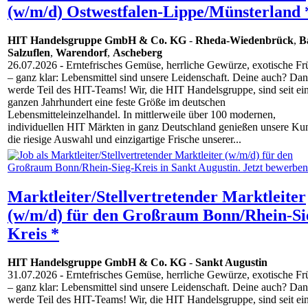
(w/m/d) Ostwestfalen-Lippe/Münsterland 
HIT Handelsgruppe GmbH & Co. KG
-
Rheda-Wiedenbrück
,
B
Salzuflen
,
Warendorf
,
Ascheberg
26.07.2026
- Erntefrisches Gemüse, herrliche Gewürze, exotische Fr
– ganz klar: Lebensmittel sind unsere Leidenschaft. Deine auch? Da
werde Teil des HIT-Teams! Wir, die HIT Handelsgruppe, sind seit e
ganzen Jahrhundert eine feste Größe im deutschen
Lebensmitteleinzelhandel. In mittlerweile über 100 modernen,
individuellen HIT Märkten in ganz Deutschland genießen unsere Ku
die riesige Auswahl und einzigartige Frische unserer...
Marktleiter/Stellvertretender Marktleiter
(w/m/d) für den Großraum Bonn/Rhein-Si
Kreis *
HIT Handelsgruppe GmbH & Co. KG
-
Sankt Augustin
31.07.2026
- Erntefrisches Gemüse, herrliche Gewürze, exotische Fr
– ganz klar: Lebensmittel sind unsere Leidenschaft. Deine auch? Da
werde Teil des HIT-Teams! Wir, die HIT Handelsgruppe, sind seit e