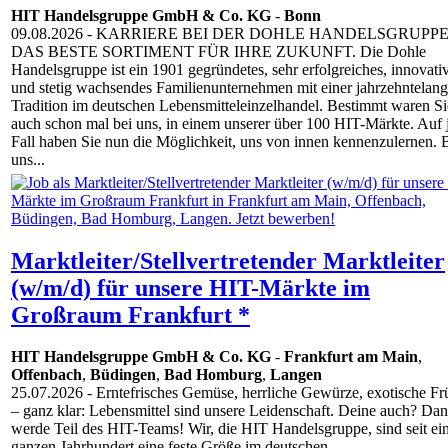
HIT Handelsgruppe GmbH & Co. KG
-
Bonn
09.08.2026
- KARRIERE BEI DER DOHLE HANDELSGRUPPE
DAS BESTE SORTIMENT FÜR IHRE ZUKUNFT. Die Dohle
Handelsgruppe ist ein 1901 gegründetes, sehr erfolgreiches, innovati
und stetig wachsendes Familienunternehmen mit einer jahrzehntelan
Tradition im deutschen Lebensmitteleinzelhandel. Bestimmt waren Si
auch schon mal bei uns, in einem unserer über 100 HIT-Märkte. Auf 
Fall haben Sie nun die Möglichkeit, uns von innen kennenzulernen. 
uns...
Marktleiter/Stellvertretender Marktleiter
(w/m/d) für unsere HIT-Märkte im
Großraum Frankfurt *
HIT Handelsgruppe GmbH & Co. KG
-
Frankfurt am Main
,
Offenbach
,
Büdingen
,
Bad Homburg
,
Langen
25.07.2026
- Erntefrisches Gemüse, herrliche Gewürze, exotische Fr
– ganz klar: Lebensmittel sind unsere Leidenschaft. Deine auch? Da
werde Teil des HIT-Teams! Wir, die HIT Handelsgruppe, sind seit e
ganzen Jahrhundert eine feste Größe im deutschen