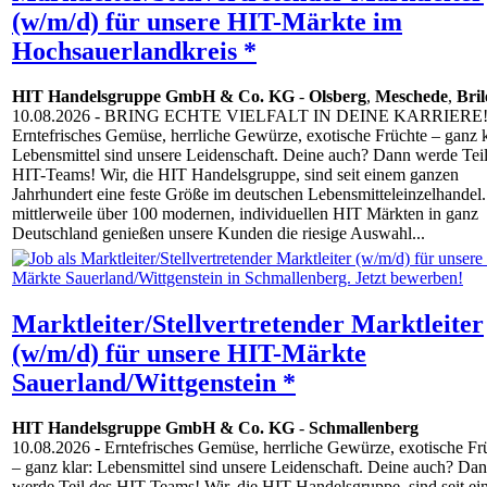
(w/m/d) für unsere HIT-Märkte im
Hochsauerlandkreis *
HIT Handelsgruppe GmbH & Co. KG
-
Olsberg
,
Meschede
,
Bri
10.08.2026
- BRING ECHTE VIELFALT IN DEINE KARRIERE
Erntefrisches Gemüse, herrliche Gewürze, exotische Früchte – ganz k
Lebensmittel sind unsere Leidenschaft. Deine auch? Dann werde Teil
HIT-Teams! Wir, die HIT Handelsgruppe, sind seit einem ganzen
Jahrhundert eine feste Größe im deutschen Lebensmitteleinzelhandel.
mittlerweile über 100 modernen, individuellen HIT Märkten in ganz
Deutschland genießen unsere Kunden die riesige Auswahl...
Marktleiter/Stellvertretender Marktleiter
(w/m/d) für unsere HIT-Märkte
Sauerland/Wittgenstein *
HIT Handelsgruppe GmbH & Co. KG
-
Schmallenberg
10.08.2026
- Erntefrisches Gemüse, herrliche Gewürze, exotische Fr
– ganz klar: Lebensmittel sind unsere Leidenschaft. Deine auch? Da
werde Teil des HIT-Teams! Wir, die HIT Handelsgruppe, sind seit e