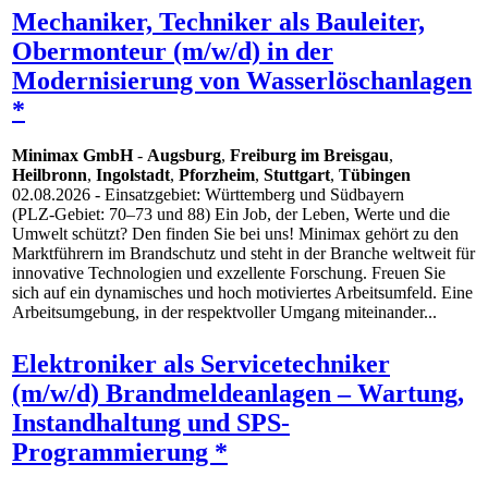
Mechaniker, Techniker als Bauleiter,
Obermonteur (m/w/d) in der
Modernisierung von Wasserlöschanlagen
*
Minimax GmbH
-
Augsburg
,
Freiburg im Breisgau
,
Heilbronn
,
Ingolstadt
,
Pforzheim
,
Stuttgart
,
Tübingen
02.08.2026
- Einsatzgebiet: Württemberg und Südbayern
(PLZ‑Gebiet: 70–73 und 88) Ein Job, der Leben, Werte und die
Umwelt schützt? Den finden Sie bei uns! Minimax gehört zu den
Markt­führern im Brand­schutz und steht in der Branche weltweit für
innovative Techno­logien und exzellente Forschung. Freuen Sie
sich auf ein dynamisches und hoch motiviertes Arbeits­umfeld. Eine
Arbeits­umgebung, in der respekt­voller Um­gang miteinander...
Elektroniker als Servicetechniker
(m/w/d) Brandmeldeanlagen – Wartung,
Instandhaltung und SPS-
Programmierung *