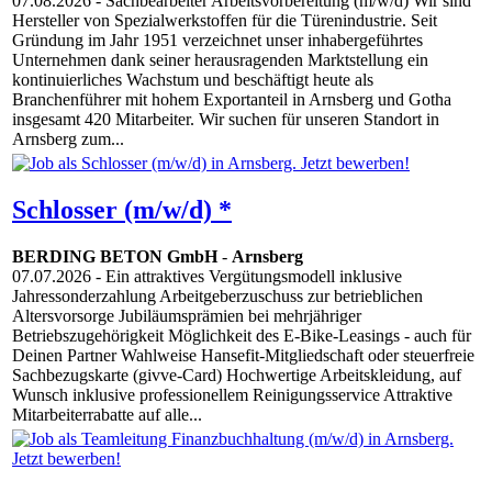
07.08.2026
- Sachbearbeiter Arbeitsvorbereitung (m/w/d) Wir sind
Hersteller von Spezialwerkstoffen für die Türenindustrie. Seit
Gründung im Jahr 1951 verzeichnet unser inhabergeführtes
Unternehmen dank seiner herausragenden Marktstellung ein
kontinuierliches Wachstum und beschäftigt heute als
Branchenführer mit hohem Exportanteil in Arnsberg und Gotha
insgesamt 420 Mitarbeiter. Wir suchen für unseren Standort in
Arnsberg zum...
Schlosser (m/w/d) *
BERDING BETON GmbH
-
Arnsberg
07.07.2026
- Ein attraktives Vergütungsmodell inklusive
Jahressonderzahlung Arbeitgeberzuschuss zur betrieblichen
Altersvorsorge Jubiläumsprämien bei mehrjähriger
Betriebszugehörigkeit Möglichkeit des E-Bike-Leasings - auch für
Deinen Partner Wahlweise Hansefit-Mitgliedschaft oder steuerfreie
Sachbezugskarte (givve-Card) Hochwertige Arbeitskleidung, auf
Wunsch inklusive professionellem Reinigungsservice Attraktive
Mitarbeiterrabatte auf alle...