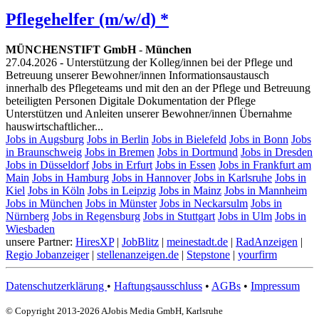
Pflegehelfer (m/w/d) *
MÜNCHENSTIFT GmbH
-
München
27.04.2026
- Unterstützung der Kolleg/innen bei der Pflege und
Betreuung unserer Bewohner/innen Informationsaustausch
innerhalb des Pflegeteams und mit den an der Pflege und Betreuung
beteiligten Personen Digitale Dokumentation der Pflege
Unterstützen und Anleiten unserer Bewohner/innen Übernahme
hauswirtschaftlicher...
Jobs in Augsburg
Jobs in Berlin
Jobs in Bielefeld
Jobs in Bonn
Jobs
in Braunschweig
Jobs in Bremen
Jobs in Dortmund
Jobs in Dresden
Jobs in Düsseldorf
Jobs in Erfurt
Jobs in Essen
Jobs in Frankfurt am
Main
Jobs in Hamburg
Jobs in Hannover
Jobs in Karlsruhe
Jobs in
Kiel
Jobs in Köln
Jobs in Leipzig
Jobs in Mainz
Jobs in Mannheim
Jobs in München
Jobs in Münster
Jobs in Neckarsulm
Jobs in
Nürnberg
Jobs in Regensburg
Jobs in Stuttgart
Jobs in Ulm
Jobs in
Wiesbaden
unsere Partner:
HiresXP
|
JobBlitz
|
meinestadt.de
|
RadAnzeigen
|
Regio Jobanzeiger
|
stellenanzeigen.de
|
Stepstone
|
yourfirm
Datenschutzerklärung
•
Haftungsausschluss
•
AGBs
•
Impressum
© Copyright 2013-2026 AJobis Media GmbH, Karlsruhe