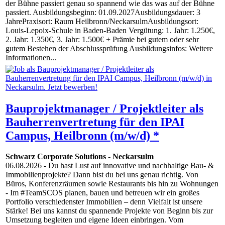
der Bühne passiert genau so spannend wie das was auf der Bühne
passiert. Ausbildungsbeginn: 01.09.2027Ausbildungsdauer: 3
JahrePraxisort: Raum Heilbronn/NeckarsulmAusbildungsort:
Louis-Lepoix-Schule in Baden-Baden Vergütung: 1. Jahr: 1.250€,
2. Jahr: 1.350€, 3. Jahr: 1.500€ + Prämie bei gutem oder sehr
gutem Bestehen der Abschlussprüfung Ausbildungsinfos: Weitere
Informationen...
Bauprojektmanager / Projektleiter als
Bauherrenvertretung für den IPAI
Campus, Heilbronn (m/w/d) *
Schwarz Corporate Solutions
-
Neckarsulm
06.08.2026
- Du hast Lust auf innovative und nachhaltige Bau- &
Immobilienprojekte? Dann bist du bei uns genau richtig. Von
Büros, Konferenzräumen sowie Restaurants bis hin zu Wohnungen
- Im #TeamSCOS planen, bauen und betreuen wir ein großes
Portfolio verschiedenster Immobilien – denn Vielfalt ist unsere
Stärke! Bei uns kannst du spannende Projekte von Beginn bis zur
Umsetzung begleiten und eigene Ideen einbringen. Vom