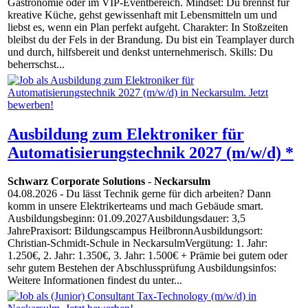
Gastronomie oder im VIP-Eventbereich. Mindset: Du brennst für
kreative Küche, gehst gewissenhaft mit Lebensmitteln um und
liebst es, wenn ein Plan perfekt aufgeht. Charakter: In Stoßzeiten
bleibst du der Fels in der Brandung. Du bist ein Teamplayer durch
und durch, hilfsbereit und denkst unternehmerisch. Skills: Du
beherrschst...
Ausbildung zum Elektroniker für
Automatisierungstechnik 2027 (m/w/d) *
Schwarz Corporate Solutions
-
Neckarsulm
04.08.2026
- Du lässt Technik gerne für dich arbeiten? Dann
komm in unsere Elektrikerteams und mach Gebäude smart.
Ausbildungsbeginn: 01.09.2027Ausbildungsdauer: 3,5
JahrePraxisort: Bildungscampus HeilbronnAusbildungsort:
Christian-Schmidt-Schule in NeckarsulmVergütung: 1. Jahr:
1.250€, 2. Jahr: 1.350€, 3. Jahr: 1.500€ + Prämie bei gutem oder
sehr gutem Bestehen der Abschlussprüfung Ausbildungsinfos:
Weitere Informationen findest du unter...