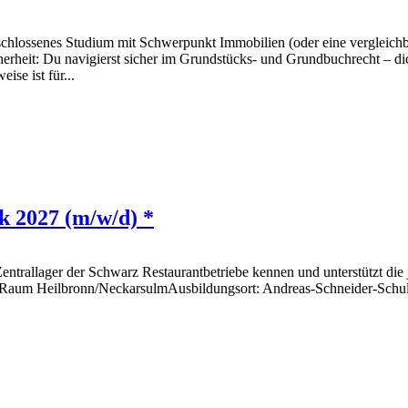
hlossenes Studium mit Schwerpunkt Immobilien (oder eine vergleichba
erheit: Du navigierst sicher im Grundstücks- und Grundbuchrecht – dic
ise ist für...
k 2027 (m/w/d) *
Zentrallager der Schwarz Restaurantbetriebe kennen und unterstützt di
Raum Heilbronn/NeckarsulmAusbildungsort: Andreas-Schneider-SchuleVe