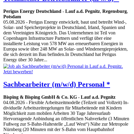
Perigus Energy Deutschland
-
Lauf a.d. Pegnitz
,
Regensburg
,
Potsdam
05.08.2026
- Perigus Energy entwickelt, baut und betreibt Wind-,
Solar- und Speicherprojekte in Deutschland, Irland, Spanien und
dem Vereinigten Königreich. Das Unternehmen ist Teil von
Copenhagen Infrastructure Partners und verfügt über eine
installierte Leistung von 578 MW aus erneuerbaren Energien in
Europa sowie über 248 MW an Solar- und Windenergieprojekten,
die sich derzeit im Bau befinden.In Deutschland hat Perigus
Energy über 30 Jahre...
Sachbearbeiter (m/w/d) Personal *
Bisping & Bisping GmbH & Co. KG
-
Lauf a.d. Pegnitz
04.08.2026
- Fle­xi­ble Ar­beits­zeit­mo­del­le (Teilzeit und Voll­zeit) In­
di­vi­du­el­le Ar­beits­zeit­re­ge­lun­gen für Mit­ar­bei­ten­de mit Kin­dern
Möglichkeit zum mobilen Arbeiten 30 Tage Jahresurlaub
Hervorragende Anbindung an öffentlichen Nahverkehr (3 Minuten
Fußweg zur S-Bahn-Haltestelle „Lauf West“) Nähe zur Metropole
Nürnberg (20 Minuten mit der S-Bahn vom Hauptbahnhof