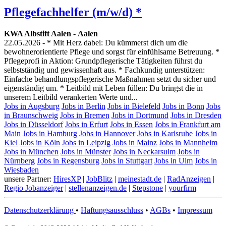
Pflegefachhelfer (m/w/d) *
KWA Albstift Aalen
-
Aalen
22.05.2026
- * Mit Herz dabei: Du kümmerst dich um die
bewohnerorientierte Pflege und sorgst für einfühlsame Betreuung. *
Pflegeprofi in Aktion: Grundpflegerische Tätigkeiten führst du
selbstständig und gewissenhaft aus. * Fachkundig unterstützen:
Einfache behandlungspflegerische Maßnahmen setzt du sicher und
eigenständig um. * Leitbild mit Leben füllen: Du bringst die in
unserem Leitbild verankerten Werte und...
Jobs in Augsburg
Jobs in Berlin
Jobs in Bielefeld
Jobs in Bonn
Jobs
in Braunschweig
Jobs in Bremen
Jobs in Dortmund
Jobs in Dresden
Jobs in Düsseldorf
Jobs in Erfurt
Jobs in Essen
Jobs in Frankfurt am
Main
Jobs in Hamburg
Jobs in Hannover
Jobs in Karlsruhe
Jobs in
Kiel
Jobs in Köln
Jobs in Leipzig
Jobs in Mainz
Jobs in Mannheim
Jobs in München
Jobs in Münster
Jobs in Neckarsulm
Jobs in
Nürnberg
Jobs in Regensburg
Jobs in Stuttgart
Jobs in Ulm
Jobs in
Wiesbaden
unsere Partner:
HiresXP
|
JobBlitz
|
meinestadt.de
|
RadAnzeigen
|
Regio Jobanzeiger
|
stellenanzeigen.de
|
Stepstone
|
yourfirm
Datenschutzerklärung
•
Haftungsausschluss
•
AGBs
•
Impressum