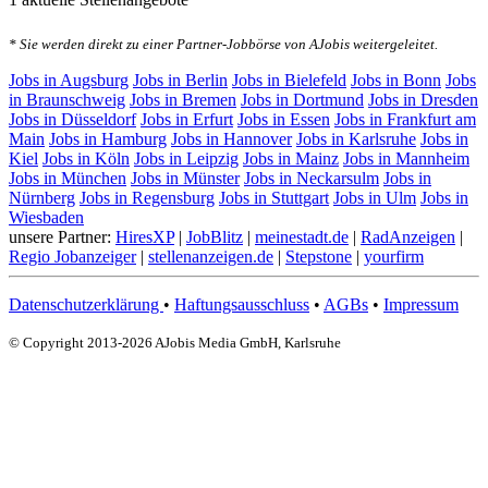
* Sie werden direkt zu einer Partner-Jobbörse von AJobis weitergeleitet.
Jobs in Augsburg
Jobs in Berlin
Jobs in Bielefeld
Jobs in Bonn
Jobs
in Braunschweig
Jobs in Bremen
Jobs in Dortmund
Jobs in Dresden
Jobs in Düsseldorf
Jobs in Erfurt
Jobs in Essen
Jobs in Frankfurt am
Main
Jobs in Hamburg
Jobs in Hannover
Jobs in Karlsruhe
Jobs in
Kiel
Jobs in Köln
Jobs in Leipzig
Jobs in Mainz
Jobs in Mannheim
Jobs in München
Jobs in Münster
Jobs in Neckarsulm
Jobs in
Nürnberg
Jobs in Regensburg
Jobs in Stuttgart
Jobs in Ulm
Jobs in
Wiesbaden
unsere Partner:
HiresXP
|
JobBlitz
|
meinestadt.de
|
RadAnzeigen
|
Regio Jobanzeiger
|
stellenanzeigen.de
|
Stepstone
|
yourfirm
Datenschutzerklärung
•
Haftungsausschluss
•
AGBs
•
Impressum
© Copyright 2013-2026 AJobis Media GmbH, Karlsruhe