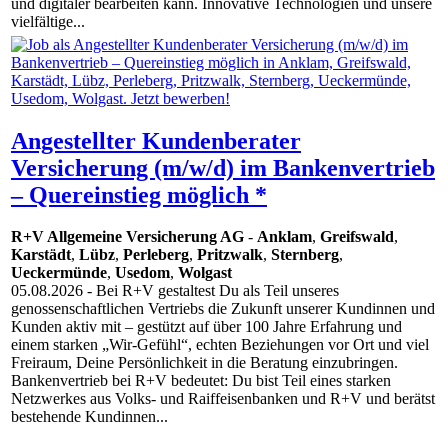
und digitaler bearbeiten kann. Innovative Techno­logien und unsere
vielfältige...
Angestellter Kundenberater
Versicherung (m/w/d) im Bankenvertrieb
– Quereinstieg möglich *
R+V Allgemeine Versicherung AG
-
Anklam
,
Greifswald
,
Karstädt
,
Lübz
,
Perleberg
,
Pritzwalk
,
Sternberg
,
Ueckermünde
,
Usedom
,
Wolgast
05.08.2026
- Bei R+V gestaltest Du als Teil unseres
genossenschaftlichen Vertriebs die Zukunft unserer Kundinnen und
Kunden aktiv mit – gestützt auf über 100 Jahre Erfahrung und
einem starken „Wir-Gefühl“, echten Beziehungen vor Ort und viel
Freiraum, Deine Persönlichkeit in die Beratung einzubringen.
Bankenvertrieb bei R+V bedeutet: Du bist Teil eines starken
Netzwerkes aus Volks- und Raiffeisenbanken und R+V und berätst
bestehende Kundinnen...