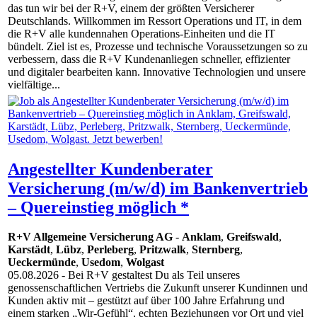
das tun wir bei der R+V, einem der größten Versicherer
Deutschlands. Willkommen im Ressort Operations und IT, in dem
die R+V alle kundennahen Operations-Einheiten und die IT
bündelt. Ziel ist es, Prozesse und technische Voraussetzungen so zu
verbessern, dass die R+V Kundenanliegen schneller, effizienter
und digitaler bearbeiten kann. Innovative Techno­logien und unsere
vielfältige...
Angestellter Kundenberater
Versicherung (m/w/d) im Bankenvertrieb
– Quereinstieg möglich *
R+V Allgemeine Versicherung AG
-
Anklam
,
Greifswald
,
Karstädt
,
Lübz
,
Perleberg
,
Pritzwalk
,
Sternberg
,
Ueckermünde
,
Usedom
,
Wolgast
05.08.2026
- Bei R+V gestaltest Du als Teil unseres
genossenschaftlichen Vertriebs die Zukunft unserer Kundinnen und
Kunden aktiv mit – gestützt auf über 100 Jahre Erfahrung und
einem starken „Wir-Gefühl“, echten Beziehungen vor Ort und viel