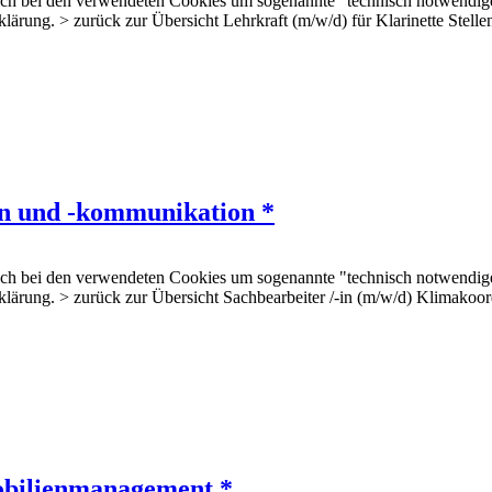
 sich bei den verwendeten Cookies um sogenannte "technisch notwendig
rklärung. > zurück zur Übersicht Lehrkraft (m/w/d) für Klarinette Ste
on und -kommunikation *
 sich bei den verwendeten Cookies um sogenannte "technisch notwendig
erklärung. > zurück zur Übersicht Sachbearbeiter /-in (m/w/d) Klimak
bilienmanagement *