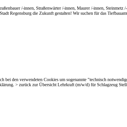
traßenbauer /-innen, Straßenwärter /-innen, Maurer /-innen, Steinmetz /
dt Regensburg die Zukunft gestalten! Wir suchen für das Tiefbauamt m
 sich bei den verwendeten Cookies um sogenannte "technisch notwendig
erklärung. > zurück zur Übersicht Lehrkraft (m/w/d) für Schlagzeug St