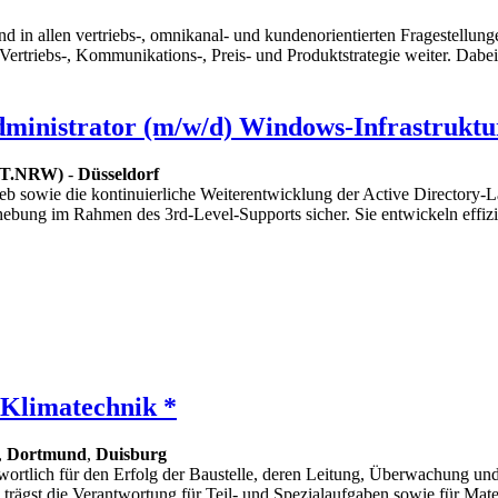
tand in allen vertriebs-, omnikanal- und kundenorientierten Fragestell
rtriebs-, Kommunikations-, Preis- und Produktstrategie weiter. Dabei v
dministrator (m/w/d) Windows-Infrastruktu
(IT.NRW)
-
Düsseldorf
rieb sowie die kontinuierliche Weiterentwicklung der Active Directory-
ehebung im Rahmen des 3rd-Level-Supports sicher. Sie entwickeln effi
 Klimatechnik *
,
Dortmund
,
Duisburg
twortlich für den Erfolg der Baustelle, deren Leitung, Überwachung 
 trägst die Verantwortung für Teil- und Spezialaufgaben sowie für Ma