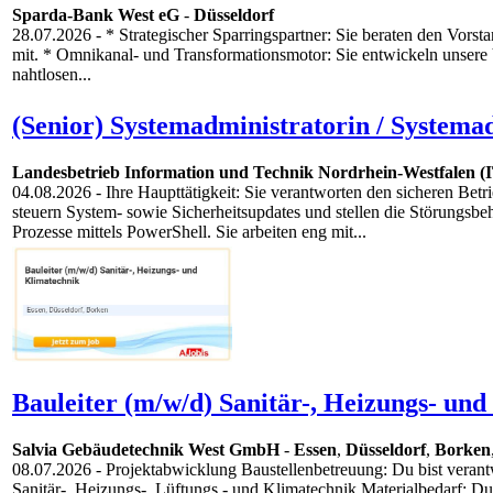
Sparda-Bank West eG
-
Düsseldorf
28.07.2026
- * Strategischer Sparringspartner: Sie beraten den Vors
mit. * Omnikanal- und Transformationsmotor: Sie entwickeln unsere Ve
nahtlosen...
(Senior) Systemadministratorin / Systema
Landesbetrieb Information und Technik Nordrhein-Westfalen 
04.08.2026
- Ihre Haupttätigkeit: Sie verantworten den sicheren Bet
steuern System- sowie Sicherheitsupdates und stellen die Störungsb
Prozesse mittels PowerShell. Sie arbeiten eng mit...
Bauleiter (m/w/d) Sanitär-, Heizungs- und
Salvia Gebäudetechnik West GmbH
-
Essen
,
Düsseldorf
,
Borken
08.07.2026
- Projektabwicklung Baustellenbetreuung: Du bist veran
Sanitär-, Heizungs-, Lüftungs,- und Klimatechnik Materialbedarf: Du