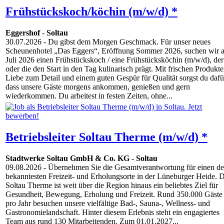
Frühstückskoch/köchin (m/w/d) *
Eggershof
-
Soltau
30.07.2026
- Du gibst dem Morgen Geschmack. Für unser neues
Scheunenhotel „Das Eggers“, Eröffnung Sommer 2026, suchen wir 
Juli 2026 einen Frühstückskoch / eine Frühstücksköchin (m/w/d), der
oder die den Start in den Tag kulinarisch prägt. Mit frischen Produkte
Liebe zum Detail und einem guten Gespür für Qualität sorgst du dafü
dass unsere Gäste morgens ankommen, genießen und gern
wiederkommen. Du arbeitest in festen Zeiten, ohne...
Betriebsleiter Soltau Therme (m/w/d) *
Stadtwerke Soltau GmbH & Co. KG
-
Soltau
09.08.2026
- Übernehmen Sie die Gesamtverantwortung für einen de
bekanntesten Freizeit- und Erholungsorte in der Lüneburger Heide. D
Soltau Therme ist weit über die Region hinaus ein beliebtes Ziel für
Gesundheit, Bewegung, Erholung und Freizeit. Rund 350.000 Gäste
pro Jahr besuchen unsere vielfältige Bad-, Sauna-, Wellness- und
Gastronomielandschaft. Hinter diesem Erlebnis steht ein engagiertes
Team aus rund 130 Mitarbeitenden. Zum 01.01.2027...