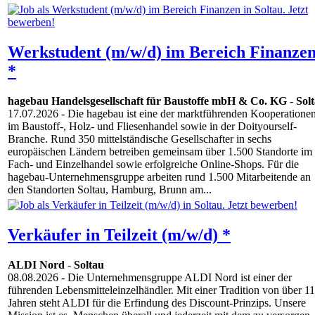
Werkstudent (m/w/d) im Bereich Finanze
*
hagebau Handelsgesellschaft für Baustoffe mbH & Co. KG
-
Sol
17.07.2026
- Die hagebau ist eine der marktführenden Kooperatione
im Baustoff-, Holz- und Fliesenhandel sowie in der Doityourself-
Branche. Rund 350 mittelständische Gesellschafter in sechs
europäischen Ländern betreiben gemeinsam über 1.500 Standorte im
Fach- und Einzelhandel sowie erfolgreiche Online-Shops. Für die
hagebau-Unternehmensgruppe arbeiten rund 1.500 Mitarbeitende an
den Standorten Soltau, Hamburg, Brunn am...
Verkäufer in Teilzeit (m/w/d) *
ALDI Nord
-
Soltau
08.08.2026
- Die Unternehmensgruppe ALDI Nord ist einer der
führenden Lebensmitteleinzelhändler. Mit einer Tradition von über 1
Jahren steht ALDI für die Erfindung des Discount-Prinzips. Unsere