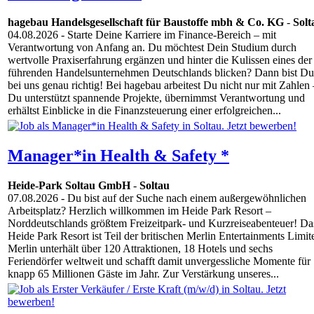
hagebau Handelsgesellschaft für Baustoffe mbh & Co. KG
-
Solt
04.08.2026
- Starte Deine Karriere im Finance-Bereich – mit
Verantwortung von Anfang an. Du möchtest Dein Studium durch
wertvolle Praxiserfahrung ergänzen und hinter die Kulissen eines der
führenden Handelsunternehmen Deutschlands blicken? Dann bist Du
bei uns genau richtig! Bei hagebau arbeitest Du nicht nur mit Zahlen 
Du unterstützt spannende Projekte, übernimmst Verantwortung und
erhältst Einblicke in die Finanzsteuerung einer erfolgreichen...
Manager*in Health & Safety *
Heide-Park Soltau GmbH
-
Soltau
07.08.2026
- Du bist auf der Suche nach einem außergewöhnlichen
Arbeitsplatz? Herzlich willkommen im Heide Park Resort –
Norddeutschlands größtem Freizeitpark- und Kurzreiseabenteuer! Da
Heide Park Resort ist Teil der britischen Merlin Entertainments Limit
Merlin unterhält über 120 Attraktionen, 18 Hotels und sechs
Feriendörfer weltweit und schafft damit unvergessliche Momente für
knapp 65 Millionen Gäste im Jahr. Zur Verstärkung unseres...