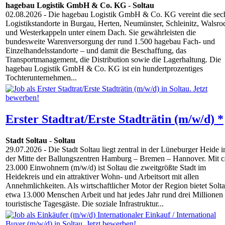
hagebau Logistik GmbH & Co. KG
-
Soltau
02.08.2026
- Die hagebau Logistik GmbH & Co. KG vereint die sec
Logistikstandorte in Burgau, Herten, Neumünster, Schleinitz, Walsro
und Westerkappeln unter einem Dach. Sie gewährleisten die
bundesweite Warenversorgung der rund 1.500 hagebau Fach- und
Einzelhandelsstandorte – und damit die Beschaffung, das
Transportmanagement, die Distribution sowie die Lagerhaltung. Die
hagebau Logistik GmbH & Co. KG ist ein hundertprozentiges
Tochterunternehmen...
Erster Stadtrat/Erste Stadträtin (m/w/d) *
Stadt Soltau
-
Soltau
29.07.2026
- Die Stadt Soltau liegt zentral in der Lüneburger Heide i
der Mitte der Ballungs­zentren Hamburg – Bremen – Hannover. Mit c
23.000 Einwohnern (m/w/d) ist Soltau die zweitgrößte Stadt im
Heidekreis und ein attraktiver Wohn- und Arbeitsort mit allen
Annehmlichkeiten. Als wirtschaftlicher Motor der Region bietet Solt
etwa 13.000 Menschen Arbeit und hat jedes Jahr rund drei Millionen
touristische Tagesgäste. Die soziale Infrastruktur...