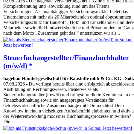
02.08.2026
- Die hagebau Versicherungsdienst GmbH in Soltau leiste
Komplettberatung und -abwicklung rund um das Thema
Versicherungen. Als unabhängiger Versicherungsmakler bietet das
Unternehmen mit mehr als 20 Mitarbeitenden optimal abgestimmten
Versicherungsschutz für Baustoff-, Holz- und Einzelhändler und der
Mitarbeiter sowie für Handwerksbetriebe und Privatkunden an. Ganz
nach dem Motto „Zusammen geht das!“ unterstützen wir als...
Steuerfachangestellter/Finanzbuchhalter
(m/w/d) *
hagebau Handelsgesellschaft für Baustoffe mbh & Co. KG
-
Solt
07.08.2026
- Du verfügst bereits über eine erfolgreich abgeschlossen
Ausbildung im Rechnungswesen, idealerweise als
Steuerfachangestellter (m/w/d) und bringst fundierte Kenntnisse in de
Finanzbuchhaltung sowie ein ausgeprägtes Verständnis für
betriebswirtschaftliche Zusammenhänge mit? Du möchtest Dein
Knowhow in einem vielseitigen Aufgabenfeld einbringen und aktiv 
der Weiterentwicklung moderner Buchhaltungsprozesse mitwirken?
Die...