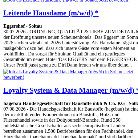
Leitende Hausdame (m/w/d) *
Eggershof
-
Soltau
30.07.2026
- ORDNUNG, QUALITÄT & LIEBE ZUM DETAIL M
der Eröffnung unseres neuen Scheunenhotels „Das Eggers“ im Som
2026 suchen wir ab Juli 2026 Unterstützung. Als Hausdame trägst du
maßgeblich dazu bei, dass sich unsere Gäste vom ersten Moment an
wohlfühlen. Du sorgst für Struktur, Qualität und ein gepflegtes
Gesamtbild im neuen Hotel 'Das EGGERS' auf dem EGGERSHOF.
Unser Profil passt genau zu Dir?Dann freuen wir uns über deine...
Loyalty System & Data Manager (m/w/d) 
hagebau Handelsgesellschaft für Baustoffe mbh & Co. KG
-
Solt
07.08.2026
- Die Handelsgesellschaft für Baustoffe (hagebau) ist ein
der marktführenden Kooperationen im Baustoff-, Holz- und
Fliesenhandel sowie in der Doityourself-Branche. Rund 350
mittelständische Gesellschafter aus sechs europäischen Ländern
betreiben zusammen 1.500 Betriebsstätten für den Fachhandel, den
Einzelhandel (hagebaumarkt, hagebau kompakt) und sind darüber