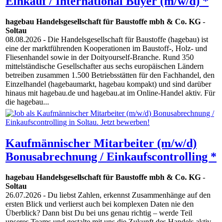
Einkauf / International Buyer (m/w/d) *
hagebau Handelsgesellschaft für Baustoffe mbh & Co. KG
-
Soltau
08.08.2026
- Die Handelsgesellschaft für Baustoffe (hagebau) ist
eine der marktführenden Kooperationen im Baustoff-, Holz- und
Fliesenhandel sowie in der Doityourself-Branche. Rund 350
mittelständische Gesellschafter aus sechs europäischen Ländern
betreiben zusammen 1.500 Betriebsstätten für den Fachhandel, den
Einzelhandel (hagebaumarkt, hagebau kompakt) und sind darüber
hinaus mit hagebau.de und hagebau.at im Online-Handel aktiv. Für
die hagebau...
Kaufmännischer Mitarbeiter (m/w/d)
Bonusabrechnung / Einkaufscontrolling *
hagebau Handelsgesellschaft für Baustoffe mbh & Co. KG
-
Soltau
26.07.2026
- Du liebst Zahlen, erkennst Zusammenhänge auf den
ersten Blick und verlierst auch bei komplexen Daten nie den
Überblick? Dann bist Du bei uns genau richtig – werde Teil
unseres Teams und gestalte mit uns die Zukunft des Handels aktiv