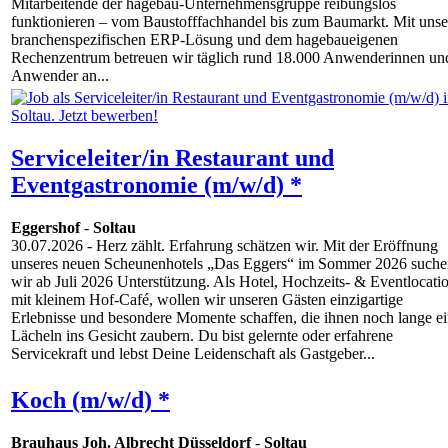
Mitarbeitende der hagebau-Unternehmensgruppe reibungslos
funktionieren – vom Baustofffachhandel bis zum Baumarkt. Mit unse
branchenspezifischen ERP-Lösung und dem hagebaueigenen
Rechenzentrum betreuen wir täglich rund 18.000 Anwenderinnen un
Anwender an...
Serviceleiter/in Restaurant und
Eventgastronomie (m/w/d) *
Eggershof
-
Soltau
30.07.2026
- Herz zählt. Erfahrung schätzen wir. Mit der Eröffnung
unseres neuen Scheunenhotels „Das Eggers“ im Sommer 2026 suche
wir ab Juli 2026 Unterstützung. Als Hotel, Hochzeits- & Eventlocati
mit kleinem Hof-Café, wollen wir unseren Gästen einzigartige
Erlebnisse und besondere Momente schaffen, die ihnen noch lange e
Lächeln ins Gesicht zaubern. Du bist gelernte oder erfahrene
Servicekraft und lebst Deine Leidenschaft als Gastgeber...
Koch (m/w/d) *
Brauhaus Joh. Albrecht Düsseldorf
-
Soltau