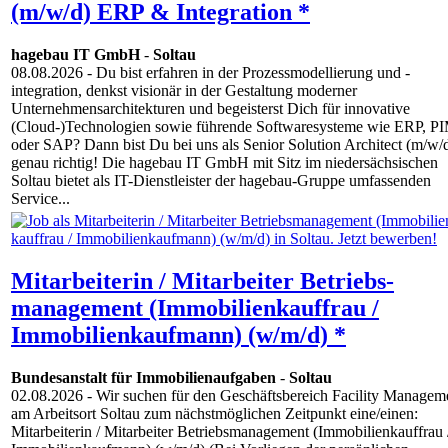
(m/w/d) ERP & Integration *
hagebau IT GmbH
-
Soltau
08.08.2026
- Du bist erfahren in der Prozessmodellierung und -
integration, denkst visionär in der Gestaltung moderner
Unternehmensarchitekturen und begeisterst Dich für innovative
(Cloud-)Technologien sowie führende Softwaresysteme wie ERP, P
oder SAP? Dann bist Du bei uns als Senior Solution Architect (m/w/
genau richtig! Die hagebau IT GmbH mit Sitz im niedersächsischen
Soltau bietet als IT-Dienstleister der hagebau-Gruppe umfassenden
Service...
Mitarbeiterin / Mitarbeiter Betriebs­
management (Immobilien­kauffrau /
Immobilien­kaufmann) (w/m/d) *
Bundesanstalt für Immobilienaufgaben
-
Soltau
02.08.2026
- Wir suchen für den Geschäfts­bereich Facility Managem
am Arbeitsort Soltau zum nächstmöglichen Zeitpunkt eine/einen:
Mitarbeiterin / Mitarbeiter Betriebs­management (Immobilien­kauffrau 