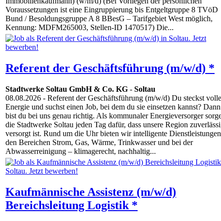
Immobilien­kaufmann) (w/m/d) (Bei Vorliegen der persönlichen
Voraussetzungen ist eine Eingruppierung bis Entgelt­gruppe 8 TVöD
Bund / Besoldungs­gruppe A 8 BBesG – Tarifgebiet West möglich,
Kennung: MDFM265003, Stellen‑ID 1470517) Die...
Referent der Geschäftsführung (m/w/d) *
Stadtwerke Soltau GmbH & Co. KG
-
Soltau
08.08.2026
- Referent der Geschäftsführung (m/w/d) Du steckst volle
Energie und suchst einen Job, bei dem du sie einsetzen kannst? Dann
bist du bei uns genau richtig. Als kommunaler Energieversorger sorg
die Stadtwerke Soltau jeden Tag dafür, dass unsere Region zuverläss
versorgt ist. Rund um die Uhr bieten wir intelligente Dienstleistungen
den Bereichen Strom, Gas, Wärme, Trinkwasser und bei der
Abwasserreinigung – klimagerecht, nachhaltig...
Kaufmännische Assistenz (m/w/d)
Bereichsleitung Logistik *