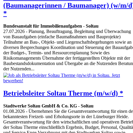
(Baumanagerinnen / Baumanager) (w/m/d
*
Bundesanstalt für Immobilienaufgaben
-
Soltau
27.07.2026
- Planung, Beauftragung, Begleitung und Überwachung
von Bauaufgaben (einfache Baumaßnahmen und Bauprojekte)
Teilnahme an Bau-, Objekt- und Liegenschaftsbegehungen sowie an
diversen Besprechungen Koordination und Steuerung der Bauaufgab
der Budget-, Termin- und Ressourcenplanung Sowie des
Risikomanagements Übernahme der fertiggestellten Objekte mit der
Baubestandsdokumentation und Übergabe an die Nutzenden Beratu
der Nutzenden...
Betriebsleiter Soltau Therme (m/w/d) *
Stadtwerke Soltau GmbH & Co. KG
-
Soltau
01.08.2026
- Übernehmen Sie die Gesamtverantwortung für einen de
bekanntesten Freizeit- und Erholungsorte in der Lüneburger Heide.
Gesamtverantwortung für den wirtschaftlichen und operativen Betrie
der Soltau Therme einschließlich Ergebnis, Budget, Personal, Qualitä
und Service Enge Verzahnung mit den Stadtwerken Soltau sowie