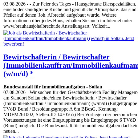
03.08.2026
- - Zur Feier des Tages - Hausgebraute Bierspezialitäten,
eine bodenständigfeine Küche und gemütliche Atmosphäre- das sind 
Pfeiler auf denen 'Joh. Albrecht' aufgebaut wurde. Weitere
Informationen über jedes Haus, erhalten Sie auch im Internet unter
www.brauhausjohalbrecht.de Anstellungsart: Vollzeit...
Bewirtschafterin / Bewirtschafter
(Immobilienkauffrau/Immobilienkaufman
(w/m/d) *
Bundesanstalt für Immobilienaufgaben
-
Soltau
07.08.2026
- Wir suchen für den Geschäftsbereich Facility Managem
am Standort Soltau eine/einen Bewirtschafterin / Bewirtschafter
(Immobilienkauffrau / Immobilienkaufmann) (w/m/d) (Entgeltgruppe
TVöD Bund / Besoldungsgruppe A 6m BBesG, Kennung:
MDFM261002, Stellen‑ID 1470565) Bei Vorliegen der persönlichen
Voraussetzungen ist eine Eingruppierung bis Entgeltgruppe 6 TVöD
(Bund) möglich. Die Bundesanstalt für Immobilienaufgaben darf kei
neuen...