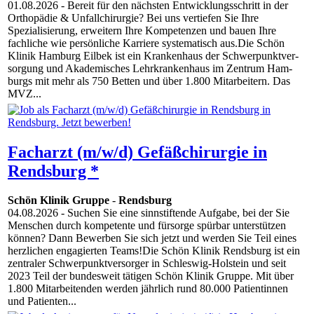
01.08.2026
- Bereit für den nächsten Entwicklungsschritt in der
Orthopädie & Unfallchirurgie? Bei uns vertiefen Sie Ihre
Spezialisierung, erweitern Ihre Kompetenzen und bauen Ihre
fachliche wie persönliche Karriere systematisch aus.Die Schön
Klinik Hamburg Eilbek ist ein Kran­ken­haus der Schwer­punkt­ver­
sor­gung und Akademisches Lehr­kran­ken­haus im Zen­trum Ham­
burgs mit mehr als 750 Bet­ten und über 1.800 Mit­ar­bei­tern. Das
MVZ...
Facharzt (m/w/d) Gefäßchirurgie in
Rendsburg *
Schön Klinik Gruppe
-
Rendsburg
04.08.2026
- Suchen Sie eine sinnstiftende Aufgabe, bei der Sie
Menschen durch kompetente und fürsorge spürbar unterstützen
können? Dann Bewerben Sie sich jetzt und werden Sie Teil eines
herzlichen engagierten Teams!Die Schön Klinik Rendsburg ist ein
zentraler Schwerpunktversorger in Schleswig-Holstein und seit
2023 Teil der bundesweit tätigen Schön Klinik Gruppe. Mit über
1.800 Mitarbeitenden werden jährlich rund 80.000 Patientinnen
und Patienten...