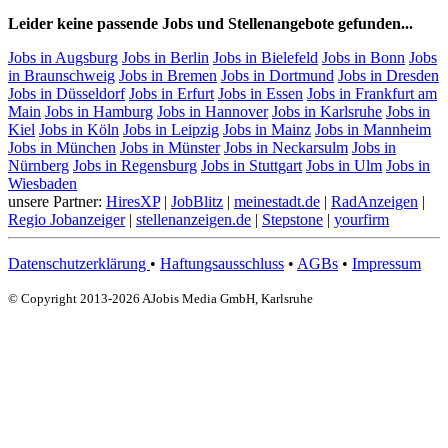
Leider keine passende Jobs und Stellenangebote gefunden...
Jobs in Augsburg
Jobs in Berlin
Jobs in Bielefeld
Jobs in Bonn
Jobs
in Braunschweig
Jobs in Bremen
Jobs in Dortmund
Jobs in Dresden
Jobs in Düsseldorf
Jobs in Erfurt
Jobs in Essen
Jobs in Frankfurt am
Main
Jobs in Hamburg
Jobs in Hannover
Jobs in Karlsruhe
Jobs in
Kiel
Jobs in Köln
Jobs in Leipzig
Jobs in Mainz
Jobs in Mannheim
Jobs in München
Jobs in Münster
Jobs in Neckarsulm
Jobs in
Nürnberg
Jobs in Regensburg
Jobs in Stuttgart
Jobs in Ulm
Jobs in
Wiesbaden
unsere Partner:
HiresXP
|
JobBlitz
|
meinestadt.de
|
RadAnzeigen
|
Regio Jobanzeiger
|
stellenanzeigen.de
|
Stepstone
|
yourfirm
Datenschutzerklärung
•
Haftungsausschluss
•
AGBs
•
Impressum
© Copyright 2013-2026 AJobis Media GmbH, Karlsruhe