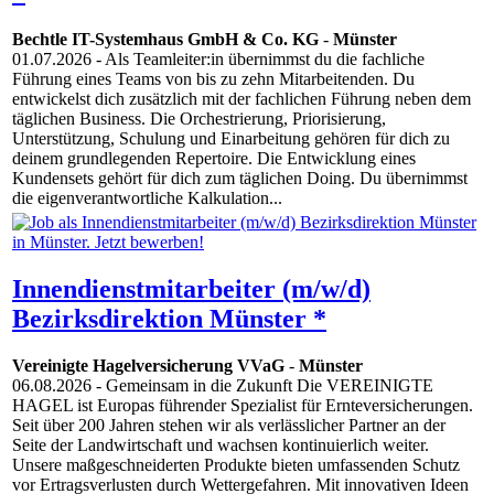
Bechtle IT-Systemhaus GmbH & Co. KG
-
Münster
01.07.2026
- Als Teamleiter:in übernimmst du die fachliche
Führung eines Teams von bis zu zehn Mitarbeitenden. Du
entwickelst dich zusätzlich mit der fachlichen Führung neben dem
täglichen Business. Die Orchestrierung, Priorisierung,
Unterstützung, Schulung und Einarbeitung gehören für dich zu
deinem grundlegenden Repertoire. Die Entwicklung eines
Kundensets gehört für dich zum täglichen Doing. Du übernimmst
die eigenverantwortliche Kalkulation...
Innendienstmitarbeiter (m/w/d)
Bezirksdirektion Münster *
Vereinigte Hagelversicherung VVaG
-
Münster
06.08.2026
- Gemeinsam in die Zukunft Die VEREINIGTE
HAGEL ist Europas führender Spezialist für Ernte­versiche­rungen.
Seit über 200 Jahren stehen wir als verläss­licher Partner an der
Seite der Land­wirtschaft und wachsen konti­nuier­lich weiter.
Unsere maßge­schnei­derten Produkte bieten umfassen­den Schutz
vor Ertrags­verlusten durch Wetter­gefahren. Mit innovativen Ideen