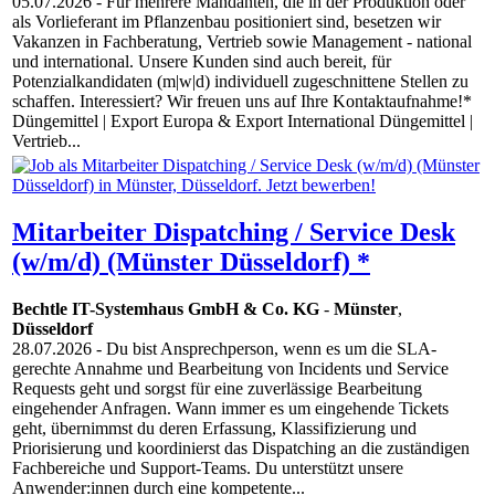
05.07.2026
- Für mehrere Mandanten, die in der Produktion oder
als Vorlieferant im Pflanzenbau positioniert sind, besetzen wir
Vakanzen in Fachberatung, Vertrieb sowie Management - national
und international. Unsere Kunden sind auch bereit, für
Potenzialkandidaten (m|w|d) individuell zugeschnittene Stellen zu
schaffen. Interessiert? Wir freuen uns auf Ihre Kontaktaufnahme!*
Düngemittel | Export Europa & Export International Düngemittel |
Vertrieb...
Mitarbeiter Dispatching / Service Desk
(w/m/d) (Münster Düsseldorf) *
Bechtle IT-Systemhaus GmbH & Co. KG
-
Münster
,
Düsseldorf
28.07.2026
- Du bist Ansprechperson, wenn es um die SLA-
gerechte Annahme und Bearbeitung von Incidents und Service
Requests geht und sorgst für eine zuverlässige Bearbeitung
eingehender Anfragen. Wann immer es um eingehende Tickets
geht, übernimmst du deren Erfassung, Klassifizierung und
Priorisierung und koordinierst das Dispatching an die zuständigen
Fachbereiche und Support-Teams. Du unterstützt unsere
Anwender:innen durch eine kompetente...