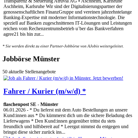
Transparenz & Steuerung Atruvia AG • Aschheim, Karlsruhe
Aschheim, Karlsruhe Wir sind der Digitalisierungspartner der
genossenschaftlichen FinanzGruppe und vereinen jahrzehntelange
Banking-Expertise mit moderner Informationstechnologie. Die
speziell auf Banken zugeschnittenen IT-Lösungen und Leistungen
reichen vom Rechenzentrumsbetrieb u¨ber das Bankverfahren
agree21 bis hin zur...
* Sie werden direkt zu einer Partner-Jobbörse von AJobis weitergeleitet.
Jobbörse Münster
50 aktuelle Stellenangebote
Fahrer / Kurier (m/w/d) *
flaschenpost SE
-
Münster
06.01.2026
- * Du lieferst mit dem Auto Bestellungen an unsere
Kund:innen aus * Du kümmerst dich um die sichere Beladung des
Lieferwagens * Den Kund:innen gegenüber trittst du stets
freundlich und hilfsbereit auf * Leergut nimmst du entgegen und
bringst diese sicher zurück ins...