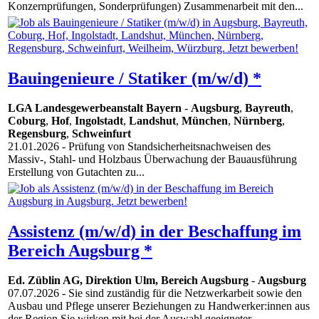
Konzernprüfungen, Sonderprüfungen) Zusammenarbeit mit den...
Bauingenieure / Statiker (m/w/d) *
LGA Landesgewerbeanstalt Bayern
-
Augsburg
,
Bayreuth
,
Coburg
,
Hof
,
Ingolstadt
,
Landshut
,
München
,
Nürnberg
,
Regensburg
,
Schweinfurt
21.01.2026
- Prüfung von Standsicherheitsnachweisen des
Massiv-, Stahl- und Holzbaus Überwachung der Bauausführung
Erstellung von Gutachten zu...
Assistenz (m/w/d) in der Beschaffung im
Bereich Augsburg *
Ed. Züblin AG, Direktion Ulm, Bereich Augsburg
-
Augsburg
07.07.2026
- Sie sind zuständig für die Netzwerkarbeit sowie den
Ausbau und Pflege unserer Beziehungen zu Handwerker:innen aus
der Region Sie wirken mit bei der Auswahl geeigneter