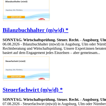
Bilanzbuchhalter (m|w|d) *
SONNTAG. Wirtschaftsprüfung. Steuer. Recht.
-
Augsburg
,
Ul
06.08.2026
- Bilanzbuchhalter (m|w|d) in Augsburg, Ulm oder Nürnbe
Rechtsberatung und Wirtschaftsprüfung. Unsere Expert:innen bera
basiert auf dem Engagement jedes Einzelnen – aber gemeinsam...
Steuerfachwirt (m|w|d) *
SONNTAG. Wirtschaftsprüfung. Steuer. Recht.
-
Augsburg
,
Ul
07.08.2026
- Steuerfachwirt (m|w|d) in Augsburg, Ulm oder Nürnberg