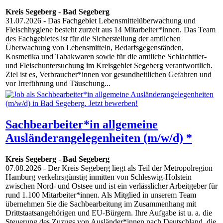
Kreis Segeberg
-
Bad Segeberg
31.07.2026
- Das Fachgebiet Lebensmittelüberwachung und
Fleischhygiene besteht zurzeit aus 14 Mitarbeiter*innen. Das Team
des Fachgebietes ist für die Sicherstellung der amtlichen
Überwachung von Lebensmitteln, Bedarfsgegenständen,
Kosmetika und Tabakwaren sowie für die amtliche Schlachttier-
und Fleischuntersuchung im Kreisgebiet Segeberg verantwortlich.
Ziel ist es, Verbraucher*innen vor gesundheitlichen Gefahren und
vor Irreführung und Täuschung...
Sachbearbeiter*in allgemeine
Ausländerangelegenheiten (m/w/d) *
Kreis Segeberg
-
Bad Segeberg
07.08.2026
- Der Kreis Segeberg liegt als Teil der Metropolregion
Hamburg verkehrsgünstig inmitten von Schleswig-Holstein
zwischen Nord- und Ostsee und ist ein verlässlicher Arbeitgeber für
rund 1.100 Mitarbeiter*innen. Als Mitglied in unserem Team
übernehmen Sie die Sachbearbeitung im Zusammenhang mit
Drittstaatsangehörigen und EU-Bürgern. Ihre Aufgabe ist u. a. die
Steuerung des Zuzugs von Ausländer*innen nach Deutschland, die