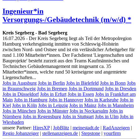
Ingenieur*in
Versorgungs-/Gebäudetechnik (m/w/d) *
Kreis Segeberg
-
Bad Segeberg
16.07.2026
- Der Kreis Segeberg liegt als Teil der Metropolregion
Hamburg verkehrsgünstig inmitten von Schleswig-Holstein
zwischen Nord- und Ostsee und ist ein verlässlicher Arbeitgeber für
rund 1.100 Mitarbeiter*innen. Der Fachdienst 'Liegenschaften und
Bauprojekte' besteht zurzeit aus den Teams Kaufmännisches und
Technisches Gebäudemanagement mit insgesamt ca. 35
Mitarbeiter*innen, welche rund 50 kreiseigene und angemietete
Liegenschaften...
Jobs in Augsburg
Jobs in Berlin
Jobs in Bielefeld
Jobs in Bonn
Jobs
in Braunschweig
Jobs in Bremen
Jobs in Dortmund
Jobs in Dresden
Jobs in Düsseldorf
Jobs in Erfurt
Jobs in Essen
Jobs in Frankfurt am
Main
Jobs in Hamburg
Jobs in Hannover
Jobs in Karlsruhe
Jobs in
Kiel
Jobs in Köln
Jobs in Leipzig
Jobs in Mainz
Jobs in Mannheim
Jobs in München
Jobs in Münster
Jobs in Neckarsulm
Jobs in
Nürnberg
Jobs in Regensburg
Jobs in Stuttgart
Jobs in Ulm
Jobs in
Wiesbaden
unsere Partner:
HiresXP
|
JobBlitz
|
meinestadt.de
|
RadAnzeigen
|
Regio Jobanzeiger
|
stellenanzeigen.de
|
Stepstone
|
yourfirm