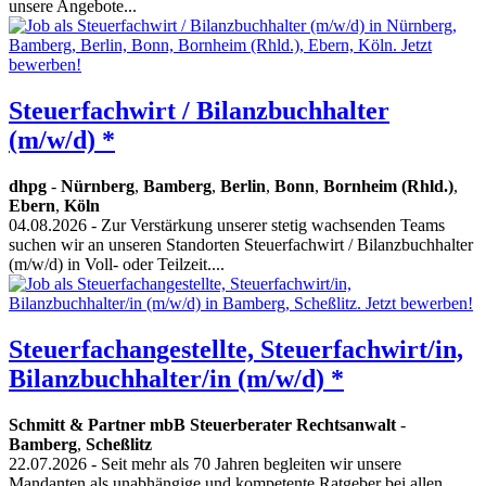
unsere Angebote...
Steuerfachwirt / Bilanzbuchhalter
(m/w/d) *
dhpg
-
Nürnberg
,
Bamberg
,
Berlin
,
Bonn
,
Bornheim (Rhld.)
,
Ebern
,
Köln
04.08.2026
- Zur Verstärkung unserer stetig wachsenden Teams
suchen wir an unseren Standorten Steuerfachwirt / Bilanzbuchhalter
(m/w/d) in Voll- oder Teilzeit....
Steuerfachangestellte, Steuerfachwirt/in,
Bilanzbuchhalter/in (m/w/d) *
Schmitt & Partner mbB Steuerberater Rechtsanwalt
-
Bamberg
,
Scheßlitz
22.07.2026
- Seit mehr als 70 Jahren begleiten wir unsere
Mandanten als unabhängige und kompetente Ratgeber bei allen