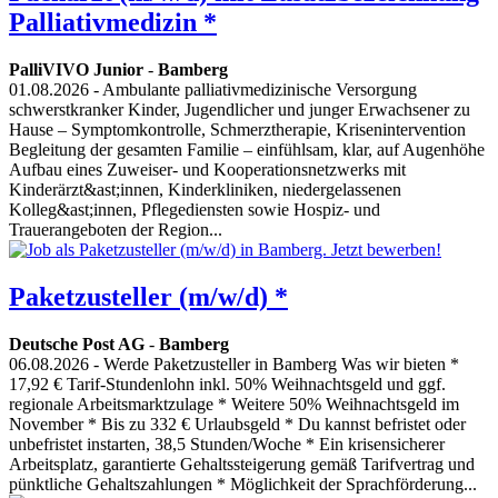
Palliativmedizin *
PalliVIVO Junior
-
Bamberg
01.08.2026
- Ambulante palliativmedizinische Versorgung
schwerstkranker Kinder, Jugendlicher und junger Erwachsener zu
Hause – Symptomkontrolle, Schmerztherapie, Krisenintervention
Begleitung der gesamten Familie – einfühlsam, klar, auf Augenhöhe
Aufbau eines Zuweiser- und Kooperationsnetzwerks mit
Kinderärzt&ast;innen, Kinderkliniken, niedergelassenen
Kolleg&ast;innen, Pflegediensten sowie Hospiz- und
Trauerangeboten der Region...
Paketzusteller (m/w/d) *
Deutsche Post AG
-
Bamberg
06.08.2026
- Werde Paketzusteller in Bamberg Was wir bieten *
17,92 € Tarif-Stundenlohn inkl. 50% Weihnachtsgeld und ggf.
regionale Arbeitsmarktzulage * Weitere 50% Weihnachtsgeld im
November * Bis zu 332 € Urlaubsgeld * Du kannst befristet oder
unbefristet instarten, 38,5 Stunden/Woche * Ein krisensicherer
Arbeitsplatz, garantierte Gehaltssteigerung gemäß Tarifvertrag und
pünktliche Gehaltszahlungen * Möglichkeit der Sprachförderung...