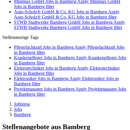
Minimax GmbH Jobs in Bamberg
Apply Minimax GmbH
Jobs in Bamberg filter
Auto-Scholz® GmbH & Co. KG Jobs in Bamberg
Apply
Auto-Scholz® GmbH & Co. KG Jobs in Bamberg filter
STWB Stadtwerke Bamberg GmbH Jobs in Bamberg
Apply
STWB Stadtwerke Bamberg GmbH Jobs in Bamberg filter
Stellenanzeige Tags
Pflegefachkraft Jobs in Bamberg
Apply Pflegefachkraft Jobs
in Bamberg filter
Krankenpfleger Jobs in Bamberg
Apply Krankenpfleger Jobs
in Bamberg filter
Elektrotechniker Jobs in Bamberg
Apply Elektrotechniker
Jobs in Bamberg filter
Elektroniker Jobs in Bamberg
Apply Elektroniker Jobs in
Bamberg filter
Projektmanager Jobs in Bamberg
Apply Projektmanager Jobs
in Bamberg filter
Jobbörse
Jobs
Bamberg
Stellenangebote aus Bamberg