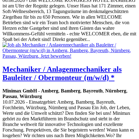
06.08.2026
- Das WELCOME KONGRESS HOTEL BAMBERG
ist am Ufer der Regnitz gelegen. Unser Haus hat 171 Zimmer, einen
Soft-Wellnessbereich, 13 Tagungsräume im denkmalgeschützten
Ziegelbau für bis zu 650 Personen. Wie in allen WELCOME
Betrieben sind wir ein Team hoch motivierter Menschen, die von
Herzen echte Gastgeber sind und ihren Gästen das wahre
Willkommens-Gefühl vermitteln - echte WELCOMER eben, die mit
Spaß bei der Arbeit sind! Direkt gegenüber...
Mechaniker / Anlagenmechaniker als
Bauleiter / Obermonteur (m/w/d) *
Minimax GmbH
-
Amberg
,
Bamberg
,
Bayreuth
,
Nürnberg
,
Passau
,
Würzburg
10.07.2026
- Einsatzgebiet: Amberg, Bamberg, Bayreuth,
Forchheim, Würzburg, Nürnberg und Passau Ein Job, der Leben,
Werte und die Umwelt schützt? Den finden Sie bei uns! Minimax
gehört zu den Marktführern im Brandschutz und steht in der
Branche weltweit für innovative Technologien und exzellente
Forschung. Perspektiven, die Sie begeistern werden! Wann kann es
losgehen? Wir richten uns nach Ihren Möglichkeiten.Wo? Ihr