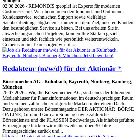
Solingen
02.08.2026
- REMONDIS :people! ist Experte für modernen
Customer Care. Wir übernehmen den Inbound- und Outbound-
Kundenservice, technischen Support sowie vielfältige
Sachbearbeitungstätigkeiten – immer mit dem Ziel, unseren Kunden
den bestmöglichen Service zu bieten. Bei uns arbeiten Sie in
abwechslungsreichen Projekten, können Ihre Stärken gezielt
einsetzen und sich fachlich wie persönlich weiterentwickeln.
Gemeinsam im Team sorgen wir für...
Redakteur (m/w/d) für der Aktionär *
Börsenmedien AG
-
Kulmbach
,
Bayreuth
,
Nünberg
,
Bamberg
,
München
26.07.2026
- Wir, die Börsenmedien AG, sind eines der führenden
Medienhäuser für Finanzinformationen im deutschsprachigen Raum
und vereinen zahlreiche erfolgreiche Marken unter einem Dach.
Dazu gehören unsere Börsenmagazine DER AKTIONÄR, BÖRSE
ONLINE, €uro und €uro am Sonntag sowie zahlreiche
Börsendienste und die PLASSEN Buchverlage. Als inhabergeführte
Firmengruppe blicken wir mittlerweile auf über 30 Jahre
Firmengeschichte zurück und...