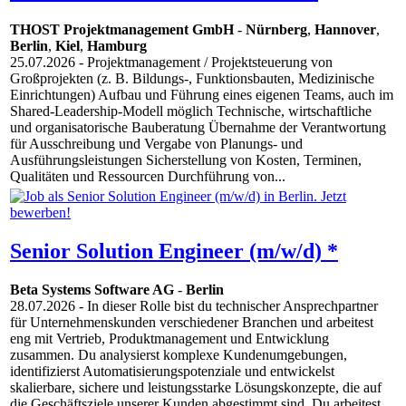
THOST Projektmanagement GmbH
-
Nürnberg
,
Hannover
,
Berlin
,
Kiel
,
Hamburg
25.07.2026
- Projektmanagement / Projektsteuerung von
Großprojekten (z. B. Bildungs-, Funktionsbauten, Medizinische
Einrichtungen) Aufbau und Führung eines eigenen Teams, auch im
Shared-Leadership-Modell möglich Technische, wirtschaftliche
und organisatorische Bauberatung Übernahme der Verantwortung
für Ausschreibung und Vergabe von Planungs- und
Ausführungsleistungen Sicherstellung von Kosten, Terminen,
Qualitäten und Ressourcen Durchführung von...
Senior Solution Engineer (m/w/d) *
Beta Systems Software AG
-
Berlin
28.07.2026
- In dieser Rolle bist du technischer Ansprechpartner
für Unternehmenskunden verschiedener Branchen und arbeitest
eng mit Vertrieb, Produktmanagement und Entwicklung
zusammen. Du analysierst komplexe Kundenumgebungen,
identifizierst Automatisierungspotenziale und entwickelst
skalierbare, sichere und leistungsstarke Lösungskonzepte, die auf
die Geschäftsziele unserer Kunden abgestimmt sind. Du arbeitest