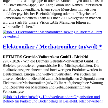
Jugendhilfe / Wohngruppe In über 45 Einrichtungen und Diensten
in Ostwestfalen-Lippe, Bad Laer, Brilon und Kamen unterstützen
wir Kinder, Jugendliche, Eltern sowie Menschen mit geistiger
und/oder psychischer Beeinträchtigung oder mit Pflegebedarf.
Gemeinsam mit einem Team aus über 700 Kolleg*innen machen
wir uns stark für unsere Vision „Alle Menschen führen ein
würdevolles Leben.“...
Elektroniker / Mechatroniker (m/w/d) *
DETMERS Getreide-Vollwertkost GmbH
-
Bielefeld
29.07.2026
- Wir, die Detmers Getreide-Vollwertkost GmbH in
Bielefeld produzieren genussfrische Bio-Müslispezialitäten. Die
qualitativ ausgezeichneten und hochwertigen Produkte werden in
Deutschland, Europa und weltweit vertrieben. Wir suchen für
unseren Betrieb in Bielefeld zum nächstmöglichen Zeitpunkt einen
Elektroniker/Mechatroniker (m/w/d) Ihr Aufgabengebiet: Wartung
und Reparatur der Maschinen und Gebäudeeinrichtungen
Fehleranalyse...