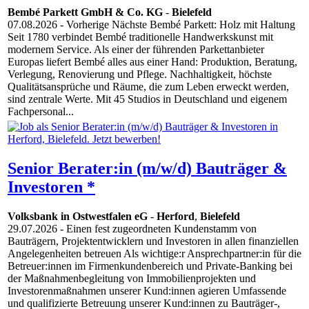
Bembé Parkett GmbH & Co. KG
-
Bielefeld
07.08.2026
- Vorherige Nächste Bembé Parkett: Holz mit Haltung
Seit 1780 verbindet Bembé traditionelle Handwerkskunst mit
modernem Service. Als einer der führenden Parkettanbieter
Europas liefert Bembé alles aus einer Hand: Produktion, Beratung,
Verlegung, Renovierung und Pflege. Nachhaltigkeit, höchste
Qualitätsansprüche und Räume, die zum Leben erweckt werden,
sind zentrale Werte. Mit 45 Studios in Deutschland und eigenem
Fachpersonal...
Senior Berater:in (m/w/d) Bauträger &
Investoren *
Volksbank in Ostwestfalen eG
-
Herford
,
Bielefeld
29.07.2026
- Einen fest zugeordneten Kundenstamm von
Bauträgern, Projektentwicklern und Investoren in allen finanziellen
Angelegenheiten betreuen Als wichtige:r Ansprechpartner:in für die
Betreuer:innen im Firmenkundenbereich und Private-Banking bei
der Maßnahmenbegleitung von Immobilienprojekten und
Investorenmaßnahmen unserer Kund:innen agieren Umfassende
und qualifizierte Betreuung unserer Kund:innen zu Bauträger-,