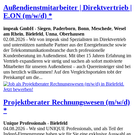
Außendienstmitarbeiter | Direktvertrieb |
E.ON (m/w/d) *
impeak GmbH
-
Siegen
,
Paderborn
,
Bonn
,
Meschede
,
Wesel
am Rhein
,
Bielefeld
,
Unna
,
Oberhausen
02.08.2026
- Wir von impeak sind Spezialisten im Direktvertrieb
und unterstützen namhafte Partner aus der Energiebranche sowie
der Telekommunikationsbranche durch professionelle
Kundenberatung im Außendienst. Mit über 15 Jahren Erfahrung im
Vertrieb expandieren wir stetig und suchen ab sofort motivierte
Mitarbeiter für unseren Außendienst – auch Quereinsteiger sind bei
uns herzlich willkommen! Auf den Vergleichsportalen tobt der
Preiskampf um die...
Projektberater Rechnungswesen (m/w/d)
*
Unique Professionals
-
Bielefeld
04.08.2026
- Wir sind UNIQUE Professionals, und als Teil der
Indeed-Firmengruppe haben wir für Sie eine exklusive Auswahl an