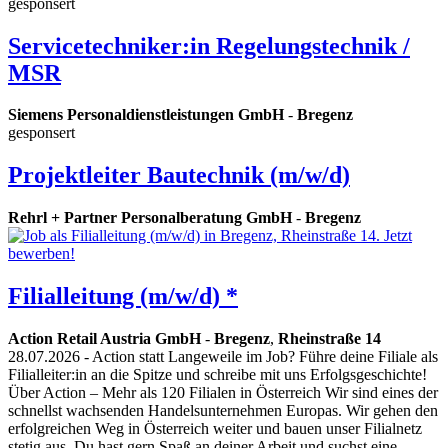
gesponsert
Servicetechniker:in Regelungstechnik /
MSR
Siemens Personaldienstleistungen GmbH
-
Bregenz
gesponsert
Projektleiter Bautechnik (m/w/d)
Rehrl + Partner Personalberatung GmbH
-
Bregenz
Filialleitung (m/w/d) *
Action Retail Austria GmbH
-
Bregenz
,
Rheinstraße 14
28.07.2026
- Action statt Langeweile im Job? Führe deine Filiale als
Filialleiter:in an die Spitze und schreibe mit uns Erfolgsgeschichte!
Über Action – Mehr als 120 Filialen in Österreich Wir sind eines der
schnellst wachsenden Handelsunternehmen Europas. Wir gehen den
erfolgreichen Weg in Österreich weiter und bauen unser Filialnetz
stetig aus. Du hast gern Spaß an deiner Arbeit und suchst eine