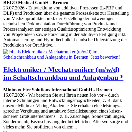
BEGO Medical GmbH
-
Bremen
23.07.2026
- Entwicklung von additiven Prozessen (L-PBF und
DLP) und Produkten über die gesamte Prozesskette zur Herstellung
von Medizinprodukten inkl. der Erstellung der notwendigen
technischen Dokumentation Durchführung von Produkt- und
Prozessanalysen zur stetigen Qualitätsoptimierung Entwicklung
von Projektideen sowie Forschung in der additiven Fertigung inkl.
Automatisierung und Hybridtechnik Technische Unterstützung der
Produktion vor Ort Aktive...
Elektroniker / Mechatroniker (m/w/d)
im Schaltschrankbau und Anlagenbau *
Minimax Fire Solutions International GmbH
-
Bremen
16.07.2026
- Wir bereiten Sie auf Ihren neuen Job vor – durch
interne Schulungen und Entwicklungs­möglich­keiten, z. B. dank
unserer Minimax Viking Akademie. Sie erhalten eine leistungs­
gerechte Vergütung und attraktive Sozial­leistungen eines krisen­
sicheren Groß­unternehmens – z. B. Zuschläge, Sonder­zahlungen,
Sonder­urlaub, Bezu­schussung der betrieb­lichen Alters­vorsorge und
vieles mehr. Sie profitieren von einem...