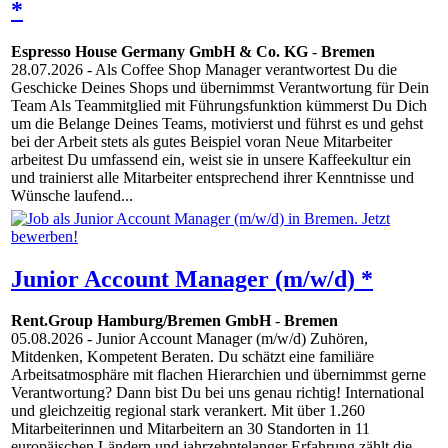
*
Espresso House Germany GmbH & Co. KG
-
Bremen
28.07.2026
- Als Coffee Shop Manager verantwortest Du die
Geschicke Deines Shops und übernimmst Verantwortung für Dein
Team Als Teammitglied mit Führungsfunktion kümmerst Du Dich
um die Belange Deines Teams, motivierst und führst es und gehst
bei der Arbeit stets als gutes Beispiel voran Neue Mitarbeiter
arbeitest Du umfassend ein, weist sie in unsere Kaffeekultur ein
und trainierst alle Mitarbeiter entsprechend ihrer Kenntnisse und
Wünsche laufend...
Junior Account Manager (m/w/d) *
Rent.Group Hamburg/Bremen GmbH
-
Bremen
05.08.2026
- Junior Account Manager (m/w/d) Zuhören,
Mitdenken, Kompetent Beraten. Du schätzt eine familiäre
Arbeitsatmosphäre mit flachen Hierarchien und übernimmst gerne
Verantwortung? Dann bist Du bei uns genau richtig! International
und gleichzeitig regional stark verankert. Mit über 1.260
Mitarbeiterinnen und Mitarbeitern an 30 Standorten in 11
europäischen Ländern und jahrzehntelanger Erfahrung zählt die