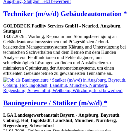
Techniker (m/w/d) Gebäudeautomation *
GOLDBECK Facility Services GmbH
-
Neuried
,
Augsburg
,
Stuttgart
13.07.2026
- Wartung, Reparatur und Störungsbeseitigung an
Gebäudeautomationssystemen und PC-gestützten / cloud-
basierenden Managementsystemen Klärung und Unterstützung bei
technischen Sachverhalten und dem Betrieb mit dem Kunden
Analyse von Fehlfunktionen und Fehlerdiagnose, um
schnellstmöglich Lösungen zu finden und Ausfallzeiten zu
minimieren Optimierung der Automationssysteme, um einen
effizienten Gebäudebetrieb zu gewährleisten Teilnahme an...
Bauingenieure / Statiker (m/w/d) *
LGA Landesgewerbeanstalt Bayern
-
Augsburg
,
Bayreuth
,
Coburg
,
Hof
,
Ingolstadt
,
Landshut
,
München
,
Nürnberg
,
Regensburg
,
Schweinfurt
21.01.2026
- Prüfung von Standsicherheitsnachweisen des