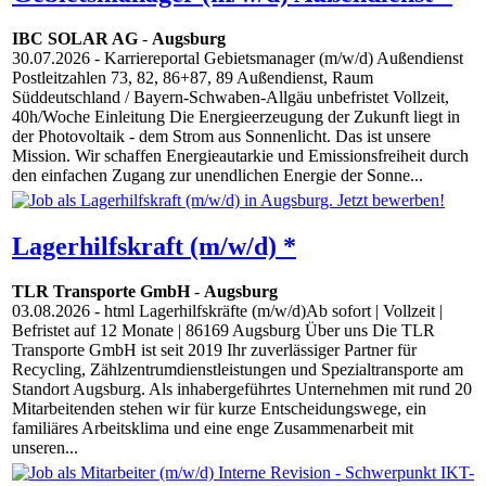
IBC SOLAR AG
-
Augsburg
30.07.2026
- Karriereportal Gebietsmanager (m/w/d) Außendienst
Postleitzahlen 73, 82, 86+87, 89 Außendienst, Raum
Süddeutschland / Bayern-Schwaben-Allgäu unbefristet Vollzeit,
40h/Woche Einleitung Die Energieerzeugung der Zukunft liegt in
der Photovoltaik - dem Strom aus Sonnenlicht. Das ist unsere
Mission. Wir schaffen Energieautarkie und Emissionsfreiheit durch
den einfachen Zugang zur unendlichen Energie der Sonne...
Lagerhilfskraft (m/w/d) *
TLR Transporte GmbH
-
Augsburg
03.08.2026
- html Lagerhilfskräfte (m/w/d)Ab sofort | Vollzeit |
Befristet auf 12 Monate | 86169 Augsburg Über uns Die TLR
Transporte GmbH ist seit 2019 Ihr zuverlässiger Partner für
Recycling, Zählzentrumdienstleistungen und Spezialtransporte am
Standort Augsburg. Als inhabergeführtes Unternehmen mit rund 20
Mitarbeitenden stehen wir für kurze Entscheidungswege, ein
familiäres Arbeitsklima und eine enge Zusammenarbeit mit
unseren...