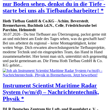
nur Boden sehen, denkst du in die Tiefe -
starte bei uns als Tiefbaufacharbeiter! *
Hoth Tiefbau GmbH & Co.KG
-
Achim
,
Beverstedt
,
Bremerhaven
,
Buchholz i.d.N.
,
Celle
,
Friedrichsruhe bei
Parchim
,
Helmstedt
30.07.2026
- Du bist Tiefbauer aus Überzeugung, packst gerne mit
an und möchtest am Ende des Tages sehen, was du geschafft hast?
Bei uns arbeitest du regional – keine Montagetätigkeit, keine
weiten Wege. Dich erwarten abwechslungsreiche Tiefbauprojekte,
moderne Technik und ein eingespieltes Team, das Hand in Hand
zusammenarbeitet. Hier kennt man sich, unterstützt sich gegenseitig
und packt gemeinsam an. Die Firma Hoth Tiefbau GmbH & Co.
KG gehört...
Instrument Scientist Maritime Radar
System (w/m/d) – Nachrichtentechnik,
Physik *
DLR Deutsches Zentrum für Luft- und Raumfahrt e. V.
-