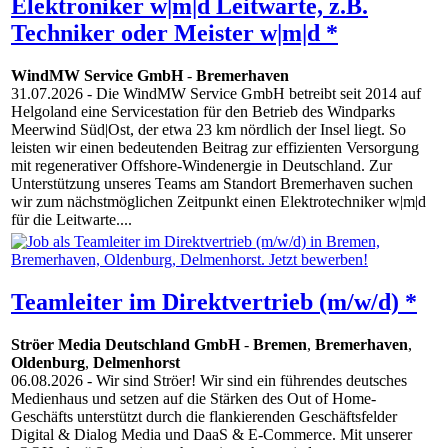
Elektroniker w|m|d Leitwarte, z.B.
Techniker oder Meister w|m|d *
WindMW Service GmbH
-
Bremerhaven
31.07.2026
- Die WindMW Service GmbH betreibt seit 2014 auf
Helgoland eine Servicestation für den Betrieb des Windparks
Meerwind Süd|Ost, der etwa 23 km nördlich der Insel liegt. So
leisten wir einen bedeutenden Beitrag zur effizienten Versorgung
mit regenerativer Offshore-Windenergie in Deutschland. Zur
Unterstützung unseres Teams am Standort Bremerhaven suchen
wir zum nächstmöglichen Zeitpunkt einen Elektrotechniker w|m|d
für die Leitwarte....
Teamleiter im Direktvertrieb (m/w/d) *
Ströer Media Deutschland GmbH
-
Bremen
,
Bremerhaven
,
Oldenburg
,
Delmenhorst
06.08.2026
- Wir sind Ströer! Wir sind ein führendes deutsches
Medienhaus und setzen auf die Stärken des Out of Home-
Geschäfts unterstützt durch die flankierenden Geschäftsfelder
Digital & Dialog Media und DaaS & E-Commerce. Mit unserer