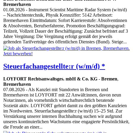
Bremerhaven
01.08.2026
- Instrument Scientist Maritime Radar System (w/m/d)
– Nachrichtentechnik, Physik Kennziffer: 5142 Arbeitsort:
Bremerhaven Eintrittsdatum: Sofort Karrierestufe: Absolventinnen
& Absolventen, Berufserfahrene, Promotion Beschäftigungsgrad:
Teilzeit, Vollzeit Dauer der Beschäftigung: Zunächst befristet auf 3
Jahre Vergütung: Die Vergütung erfolgt gemäß der jeweils
geltenden Tarifverträge des öffentlichen Dienstes (Bund). Steige...
Steuerfachangestellte:r (w/m/d) *
LOYFORT Rechtsanwaltsges. mbH & Co. KG
-
Bremen
,
Bremerhaven
07.08.2026
- Als Kanzlei mit Standorten in Bremen und
Bremerhaven ist LOYFORT mit 22 Anwält:innen, davon neun
Notar:innen, als vornehmlich wirtschaftsrechtlich beratende
Sozietät aktiv. LOYFORT gehört damit zu den größten Kanzleien
im Nordwesten. Steuerfachangestellte:r (w/m/d) 15–25 Std. Zur
Verstärkung unserer internen Buchhaltung suchen wir aufgrund
unseres kontinuierlichen Wachstums eine engagierte Persönlichkeit,
die Freude an einer...