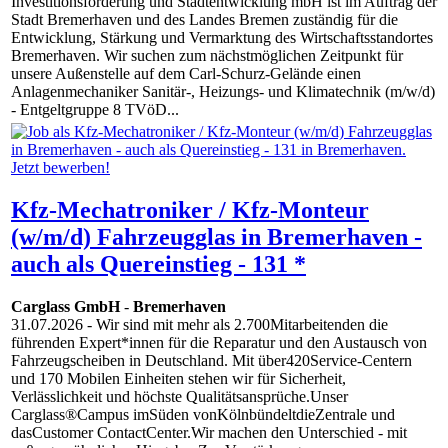
Investitionsförderung und Stadtentwicklung mbH ist im Auftrag der
Stadt Bremerhaven und des Landes Bremen zuständig für die
Entwicklung, Stärkung und Vermarktung des Wirtschaftsstandortes
Bremerhaven. Wir suchen zum nächstmöglichen Zeitpunkt für
unsere Außenstelle auf dem Carl-Schurz-Gelände einen
Anlagenmechaniker Sanitär-, Heizungs- und Klimatechnik (m/w/d)
- Entgeltgruppe 8 TVöD...
Kfz-Mechatroniker / Kfz-Monteur
(w/m/d) Fahrzeugglas in Bremerhaven -
auch als Quereinstieg - 131 *
Carglass GmbH
-
Bremerhaven
31.07.2026
- Wir sind mit mehr als 2.700Mitarbeitenden die
führenden Expert*innen für die Reparatur und den Austausch von
Fahrzeugscheiben in Deutschland. Mit über420Service-Centern
und 170 Mobilen Einheiten stehen wir für Sicherheit,
Verlässlichkeit und höchste Qualitätsansprüche.Unser
Carglass®Campus imSüden vonKölnbündeltdieZentrale und
dasCustomer ContactCenter.Wir machen den Unterschied - mit