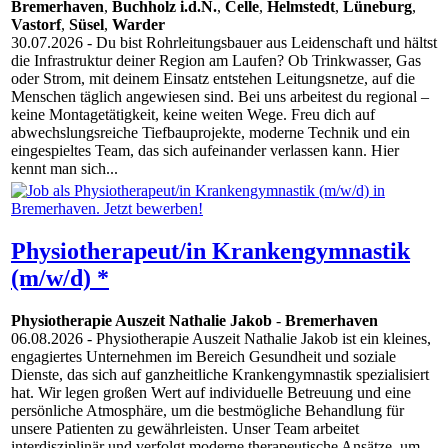
Bremerhaven
,
Buchholz i.d.N.
,
Celle
,
Helmstedt
,
Lüneburg
,
Vastorf
,
Süsel
,
Warder
30.07.2026
- Du bist Rohrleitungsbauer aus Leidenschaft und hältst
die Infrastruktur deiner Region am Laufen? Ob Trinkwasser, Gas
oder Strom, mit deinem Einsatz entstehen Leitungsnetze, auf die
Menschen täglich angewiesen sind. Bei uns arbeitest du regional –
keine Montagetätigkeit, keine weiten Wege. Freu dich auf
abwechslungsreiche Tiefbauprojekte, moderne Technik und ein
eingespieltes Team, das sich aufeinander verlassen kann. Hier
kennt man sich...
Physiotherapeut/in Krankengymnastik
(m/w/d) *
Physiotherapie Auszeit Nathalie Jakob
-
Bremerhaven
06.08.2026
- Physiotherapie Auszeit Nathalie Jakob ist ein kleines,
engagiertes Unternehmen im Bereich Gesundheit und soziale
Dienste, das sich auf ganzheitliche Krankengymnastik spezialisiert
hat. Wir legen großen Wert auf individuelle Betreuung und eine
persönliche Atmosphäre, um die bestmögliche Behandlung für
unsere Patienten zu gewährleisten. Unser Team arbeitet
interdisziplinär und verfolgt moderne therapeutische Ansätze, um