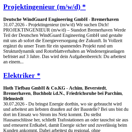
Projektingenieur (m/w/d) *
Deutsche WindGuard Engineering GmbH
-
Bremerhaven
31.07.2026
- Projektingenieur (m/w/d) Wir suchen Dich!
PROJEKTINGENIEUR (m/w/d) – Standort Bremerhaven Werde
Teil der Deutschen WindGuard Engineering GmbH und gestalte
mit uns ab sofort die Energieversorgung der Zukunft. In Vollzeit
ergänzt du unser Team für ein spannendes Projekt rund um
Strukturdynamik und Rotorblattverhalten an Windenergieanlagen
befristet auf 3 Jahre. Das wird dein Aufgabenbereich: Du arbeitest
an einem...
Elektriker *
Hoth Tiefbau GmbH & Co.KG
-
Achim
,
Beverstedt
,
Bremerhaven
,
Buchholz i.d.N.
,
Friedrichsruhe bei Parchim
,
Helmstedt
30.07.2026
- Du bringst Energie dorthin, wo sie gebraucht wird
und arbeitest am liebsten draußen auf der Baustelle? Bei uns bist du
dort im Einsatz wo Strom ins Netz kommt. Du stellst
Hausanschlüsse her, schließt Trafostationen an oder tauschst sie aus
und erneuerst Erdkabel, damit Energie sicher und zuverlässig beim
Kunden ankommt. Dabei arbeitest du regional, ohne