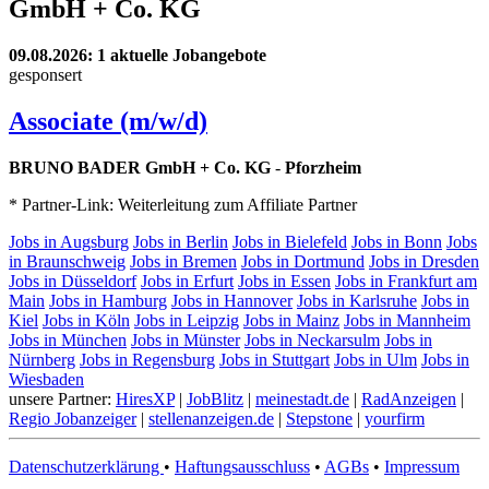
GmbH + Co. KG
09.08.2026
: 1 aktuelle Jobangebote
gesponsert
Associate (m/w/d)
BRUNO BADER GmbH + Co. KG
-
Pforzheim
* Partner-Link: Weiterleitung zum Affiliate Partner
Jobs in Augsburg
Jobs in Berlin
Jobs in Bielefeld
Jobs in Bonn
Jobs
in Braunschweig
Jobs in Bremen
Jobs in Dortmund
Jobs in Dresden
Jobs in Düsseldorf
Jobs in Erfurt
Jobs in Essen
Jobs in Frankfurt am
Main
Jobs in Hamburg
Jobs in Hannover
Jobs in Karlsruhe
Jobs in
Kiel
Jobs in Köln
Jobs in Leipzig
Jobs in Mainz
Jobs in Mannheim
Jobs in München
Jobs in Münster
Jobs in Neckarsulm
Jobs in
Nürnberg
Jobs in Regensburg
Jobs in Stuttgart
Jobs in Ulm
Jobs in
Wiesbaden
unsere Partner:
HiresXP
|
JobBlitz
|
meinestadt.de
|
RadAnzeigen
|
Regio Jobanzeiger
|
stellenanzeigen.de
|
Stepstone
|
yourfirm
Datenschutzerklärung
•
Haftungsausschluss
•
AGBs
•
Impressum