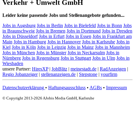
Verkehr + Umwelt GmbH
Leider keine passende Jobs und Stellenangebote gefunden...
Jobs in Augsburg
Jobs in Berlin
Jobs in Bielefeld
Jobs in Bonn
Jobs
in Braunschweig
Jobs in Bremen
Jobs in Dortmund
Jobs in Dresden
Jobs in Düsseldorf
Jobs in Erfurt
Jobs in Essen
Jobs in Frankfurt am
Main
Jobs in Hamburg
Jobs in Hannover
Jobs in Karlsruhe
Jobs in
Kiel
Jobs in Köln
Jobs in Leipzig
Jobs in Mainz
Jobs in Mannheim
Jobs in München
Jobs in Münster
Jobs in Neckarsulm
Jobs in
Nürnberg
Jobs in Regensburg
Jobs in Stuttgart
Jobs in Ulm
Jobs in
Wiesbaden
unsere Partner:
HiresXP
|
JobBlitz
|
meinestadt.de
|
RadAnzeigen
|
Regio Jobanzeiger
|
stellenanzeigen.de
|
Stepstone
|
yourfirm
Datenschutzerklärung
•
Haftungsausschluss
•
AGBs
•
Impressum
© Copyright 2013-2026 AJobis Media GmbH, Karlsruhe