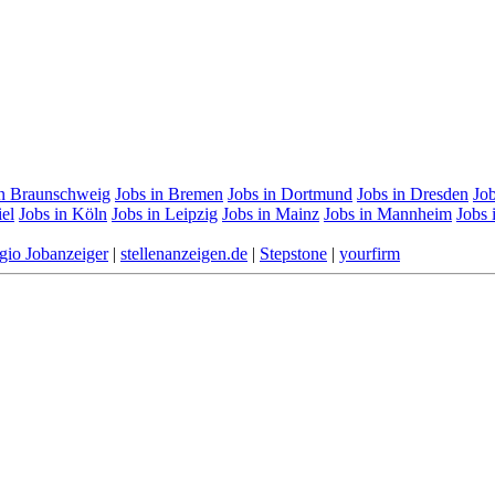
in Braunschweig
Jobs in Bremen
Jobs in Dortmund
Jobs in Dresden
Job
iel
Jobs in Köln
Jobs in Leipzig
Jobs in Mainz
Jobs in Mannheim
Jobs
gio Jobanzeiger
|
stellenanzeigen.de
|
Stepstone
|
yourfirm