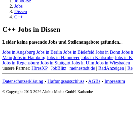
Jobbörse
Jobs
Dissen
C++
C++ Jobs in Dissen
Leider keine passende Jobs und Stellenangebote gefunden...
Jobs in Augsburg
Jobs in Berlin
Jobs in Bielefeld
Jobs in Bonn
Jobs 
Main
Jobs in Hamburg
Jobs in Hannover
Jobs in Karlsruhe
Jobs in K
Jobs in Regensburg
Jobs in Stuttgart
Jobs in Ulm
Jobs in Wiesbaden
unsere Partner:
HiresXP
|
JobBlitz
|
meinestadt.de
|
RadAnzeigen
|
Re
Datenschutzerklärung
•
Haftungsausschluss
•
AGBs
•
Impressum
© Copyright 2013-2026 AJobis Media GmbH, Karlsruhe