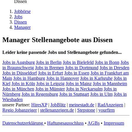
Dissen
Jobbörse
Jobs
Dissen
Manager
Manager Stellenangebote aus Dissen
Leider keine passende Jobs und Stellenangebote gefunden...
Jobs in Augsburg
Jobs in Berlin
Jobs in Bielefeld
Jobs in Bonn
Jobs
in Braunschweig
Jobs in Bremen
Jobs in Dortmund
Jobs in Dresden
Jobs in Düsseldorf
Jobs in Erfurt
Jobs in Essen
Jobs in Frankfurt am
Main
Jobs in Hamburg
Jobs in Hannover
Jobs in Karlsruhe
Jobs in
Kiel
Jobs in Köln
Jobs in Leipzig
Jobs in Mainz
Jobs in Mannheim
Jobs in München
Jobs in Münster
Jobs in Neckarsulm
Jobs in
Nürnberg
Jobs in Regensburg
Jobs in Stuttgart
Jobs in Ulm
Jobs in
Wiesbaden
unsere Partner:
HiresXP
|
JobBlitz
|
meinestadt.de
|
RadAnzeigen
|
Regio Jobanzeiger
|
stellenanzeigen.de
|
Stepstone
|
yourfirm
Datenschutzerklärung
•
Haftungsausschluss
•
AGBs
•
Impressum