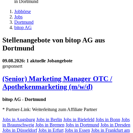
in Dortmund
Jobbörse
Jobs
Dortmund
bitop AG
Stellenangebote von bitop AG aus
Dortmund
09.08.2026
: 1 aktuelle Jobangebote
gesponsert
(Senior) Marketing Manager OTC /
Apothekenmarketing (m/w/d)
bitop AG
-
Dortmund
* Partner-Link: Weiterleitung zum Affiliate Partner
Jobs in Augsburg
Jobs in Berlin
Jobs in Bielefeld
Jobs in Bonn
Jobs
in Braunschweig
Jobs in Bremen
Jobs in Dortmund
Jobs in Dresden
Jobs in Düsseldorf
Jobs in Erfurt
Jobs in Essen
Jobs in Frankfurt am