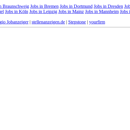
in Braunschweig
Jobs in Bremen
Jobs in Dortmund
Jobs in Dresden
Job
iel
Jobs in Köln
Jobs in Leipzig
Jobs in Mainz
Jobs in Mannheim
Jobs
gio Jobanzeiger
|
stellenanzeigen.de
|
Stepstone
|
yourfirm