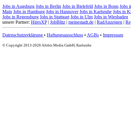
Jobs in Augsburg
Jobs in Berlin
Jobs in Bielefeld
Jobs in Bonn
Jobs 
Main
Jobs in Hamburg
Jobs in Hannover
Jobs in Karlsruhe
Jobs in K
Jobs in Regensburg
Jobs in Stuttgart
Jobs in Ulm
Jobs in Wiesbaden
unsere Partner:
HiresXP
|
JobBlitz
|
meinestadt.de
|
RadAnzeigen
|
Re
Datenschutzerklärung
•
Haftungsausschluss
•
AGBs
•
Impressum
© Copyright 2013-2026 AJobis Media GmbH, Karlsruhe