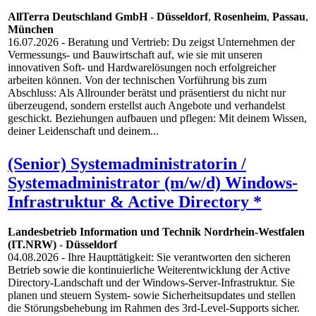
AllTerra Deutschland GmbH
-
Düsseldorf
,
Rosenheim
,
Passau
,
München
16.07.2026
- Beratung und Vertrieb: Du zeigst Unternehmen der
Vermessungs- und Bauwirtschaft auf, wie sie mit unseren
innovativen Soft- und Hardwarelösungen noch erfolgreicher
arbeiten können. Von der technischen Vorführung bis zum
Abschluss: Als Allrounder berätst und präsentierst du nicht nur
überzeugend, sondern erstellst auch Angebote und verhandelst
geschickt. Beziehungen aufbauen und pflegen: Mit deinem Wissen,
deiner Leidenschaft und deinem...
(Senior) Systemadministratorin /
Systemadministrator (m/w/d) Windows-
Infrastruktur & Active Directory *
Landesbetrieb Information und Technik Nordrhein-Westfalen
(IT.NRW)
-
Düsseldorf
04.08.2026
- Ihre Haupttätigkeit: Sie verantworten den sicheren
Betrieb sowie die kontinuierliche Weiterentwicklung der Active
Directory-Landschaft und der Windows-Server-Infrastruktur. Sie
planen und steuern System- sowie Sicherheitsupdates und stellen
die Störungsbehebung im Rahmen des 3rd-Level-Supports sicher.