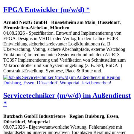
FPGA Entwickler (m/w/d) *
Arnold NextG GmbH
-
Rüsselsheim am Main
,
Düsseldorf
,
Pfronstetten-Aichelau
,
München
04.08.2026
- Spezifikation, Entwurf und Implementierung von
FPGA-Designs in VHDL oder Verilog für den Lattice ECP3
Entwicklung sicherheitsrelevanter Logikfunktionen (z. B.
Überwachung, Voting, sichere Abschaltpfade, externe Watchdog-
Funktionen) im redundanten Systemverbund mit dem AURIX
TC397 Implementierung und Verifikation von Schnittstellen zum
Mikrocontroller und zur Systemumgebung (z. B. SPI, EnDAT)
Constraint-Erstellung, Synthese, Place & Route und...
Servicetechniker (m/w/d) im Außendienst
*
Butzbach GmbH Industrietore
-
Region Duisburg
,
Essen
,
Düsseldorf
,
Wuppertal
08.07.2026
- Eigenverantwortliche Wartung, Fehleranalyse mit
Instandsetzung unserer innovativen Toranlagen Beratung unserer