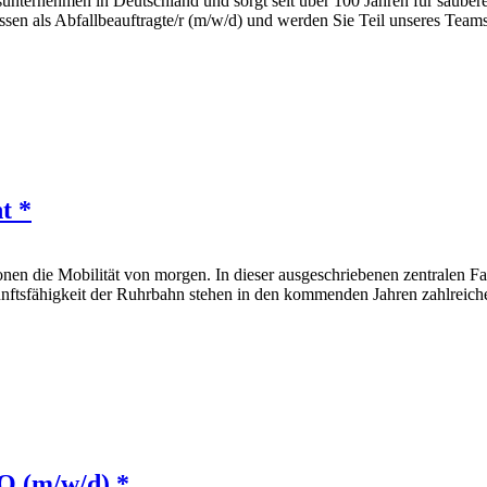
sunternehmen in Deutschland und sorgt seit über 100 Jahren für sauber
en als Abfallbeauftragte/r (m/w/d) und werden Sie Teil unseres Teams
t *
onen die Mobilität von morgen. In dieser ausgeschriebenen zentralen 
nftsfähigkeit der Ruhrbahn stehen in den kommenden Jahren zahlreiche
O (m/w/d) *