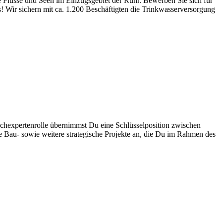
e Flüsse und Seen im Einzugsgebiet der Ruhr. Bewerben Sie sich für
! Wir sichern mit ca. 1.200 Beschäftigten die Trinkwasserversorgung
Fachexpertenrolle übernimmst Du eine Schlüsselposition zwischen
 Bau- sowie weitere strategische Projekte an, die Du im Rahmen des