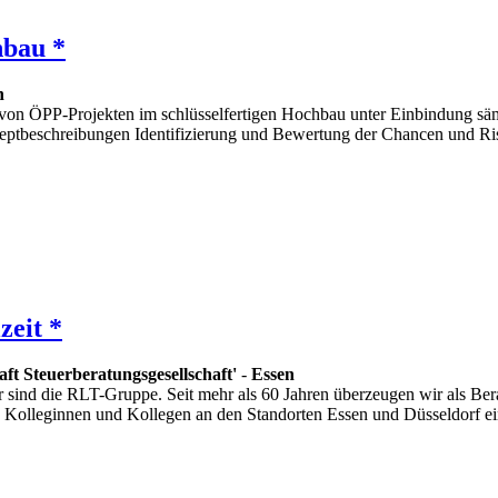
hbau *
n
von ÖPP-Projekten im schlüsselfertigen Hochbau unter Einbindung sämtl
ptbeschreibungen Identifizierung und Bewertung der Chancen und Ris
zeit *
t Steuerberatungsgesellschaft'
-
Essen
wir sind die RLT-Gruppe. Seit mehr als 60 Jahren überzeugen wir als Ber
en Kolleginnen und Kollegen an den Standorten Essen und Düsseldorf ei