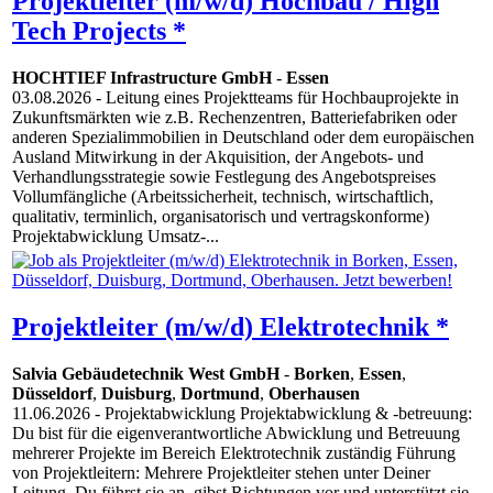
Projektleiter (m/w/d) Hochbau / High
Tech Projects *
HOCHTIEF Infrastructure GmbH
-
Essen
03.08.2026
- Leitung eines Projektteams für Hochbauprojekte in
Zukunftsmärkten wie z.B. Rechenzentren, Batteriefabriken oder
anderen Spezialimmobilien in Deutschland oder dem europäischen
Ausland Mitwirkung in der Akquisition, der Angebots- und
Verhandlungsstrategie sowie Festlegung des Angebotspreises
Vollumfängliche (Arbeitssicherheit, technisch, wirtschaftlich,
qualitativ, terminlich, organisatorisch und vertragskonforme)
Projektabwicklung Umsatz-...
Projektleiter (m/w/d) Elektrotechnik *
Salvia Gebäudetechnik West GmbH
-
Borken
,
Essen
,
Düsseldorf
,
Duisburg
,
Dortmund
,
Oberhausen
11.06.2026
- Projektabwicklung Projektabwicklung & -betreuung:
Du bist für die eigenverantwortliche Abwicklung und Betreuung
mehrerer Projekte im Bereich Elektrotechnik zuständig Führung
von Projektleitern: Mehrere Projektleiter stehen unter Deiner
Leitung. Du führst sie an, gibst Richtungen vor und unterstützt sie