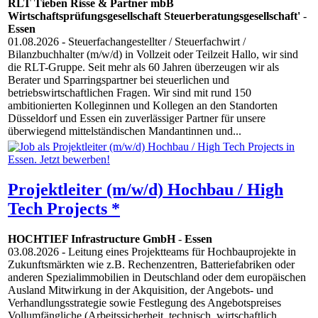
RLT Tieben Risse & Partner mbB
Wirtschaftsprüfungsgesellschaft Steuerberatungsgesellschaft'
-
Essen
01.08.2026
- Steuerfachangestellter / Steuerfachwirt /
Bilanzbuchhalter (m/w/d) in Vollzeit oder Teilzeit Hallo, wir sind
die RLT-Gruppe. Seit mehr als 60 Jahren überzeugen wir als
Berater und Sparringspartner bei steuerlichen und
betriebswirtschaftlichen Fragen. Wir sind mit rund 150
ambitionierten Kolleginnen und Kollegen an den Standorten
Düsseldorf und Essen ein zuverlässiger Partner für unsere
überwiegend mittelständischen Mandantinnen und...
Projektleiter (m/w/d) Hochbau / High
Tech Projects *
HOCHTIEF Infrastructure GmbH
-
Essen
03.08.2026
- Leitung eines Projektteams für Hochbauprojekte in
Zukunftsmärkten wie z.B. Rechenzentren, Batteriefabriken oder
anderen Spezialimmobilien in Deutschland oder dem europäischen
Ausland Mitwirkung in der Akquisition, der Angebots- und
Verhandlungsstrategie sowie Festlegung des Angebotspreises
Vollumfängliche (Arbeitssicherheit, technisch, wirtschaftlich,