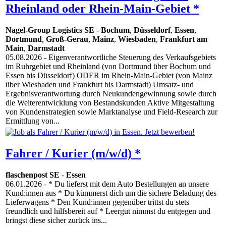
Rheinland oder Rhein-Main-Gebiet *
Nagel-Group Logistics SE
-
Bochum
,
Düsseldorf
,
Essen
,
Dortmund
,
Groß-Gerau
,
Mainz
,
Wiesbaden
,
Frankfurt am
Main
,
Darmstadt
05.08.2026
- Eigenverantwortliche Steuerung des Verkaufsgebiets
im Ruhrgebiet und Rheinland (von Dortmund über Bochum und
Essen bis Düsseldorf) ODER im Rhein-Main-Gebiet (von Mainz
über Wiesbaden und Frankfurt bis Darmstadt) Umsatz- und
Ergebnisverantwortung durch Neukundengewinnung sowie durch
die Weiterentwicklung von Bestandskunden Aktive Mitgestaltung
von Kundenstrategien sowie Marktanalyse und Field-Research zur
Ermittlung von...
Fahrer / Kurier (m/w/d) *
flaschenpost SE
-
Essen
06.01.2026
- * Du lieferst mit dem Auto Bestellungen an unsere
Kund:innen aus * Du kümmerst dich um die sichere Beladung des
Lieferwagens * Den Kund:innen gegenüber trittst du stets
freundlich und hilfsbereit auf * Leergut nimmst du entgegen und
bringst diese sicher zurück ins...