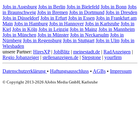
Jobs in Augsburg
Jobs in Berlin
Jobs in Bielefeld
Jobs in Bonn
Jobs
in Braunschweig
Jobs in Bremen
Jobs in Dortmund
Jobs in Dresden
Jobs in Düsseldorf
Jobs in Erfurt
Jobs in Essen
Jobs in Frankfurt am
Main
Jobs in Hamburg
Jobs in Hannover
Jobs in Karlsruhe
Jobs in
Kiel
Jobs in Köln
Jobs in Leipzig
Jobs in Mainz
Jobs in Mannheim
Jobs in München
Jobs in Münster
Jobs in Neckarsulm
Jobs in
Nürnberg
Jobs in Regensburg
Jobs in Stuttgart
Jobs in Ulm
Jobs in
Wiesbaden
unsere Partner:
HiresXP
|
JobBlitz
|
meinestadt.de
|
RadAnzeigen
|
Regio Jobanzeiger
|
stellenanzeigen.de
|
Stepstone
|
yourfirm
Datenschutzerklärung
•
Haftungsausschluss
•
AGBs
•
Impressum
© Copyright 2013-2026 AJobis Media GmbH, Karlsruhe