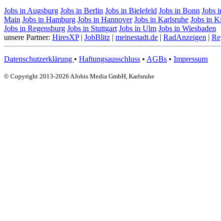
Jobs in Augsburg
Jobs in Berlin
Jobs in Bielefeld
Jobs in Bonn
Jobs 
Main
Jobs in Hamburg
Jobs in Hannover
Jobs in Karlsruhe
Jobs in K
Jobs in Regensburg
Jobs in Stuttgart
Jobs in Ulm
Jobs in Wiesbaden
unsere Partner:
HiresXP
|
JobBlitz
|
meinestadt.de
|
RadAnzeigen
|
Re
Datenschutzerklärung
•
Haftungsausschluss
•
AGBs
•
Impressum
© Copyright 2013-2026 AJobis Media GmbH, Karlsruhe