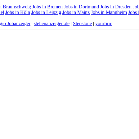
in Braunschweig
Jobs in Bremen
Jobs in Dortmund
Jobs in Dresden
Job
iel
Jobs in Köln
Jobs in Leipzig
Jobs in Mainz
Jobs in Mannheim
Jobs
gio Jobanzeiger
|
stellenanzeigen.de
|
Stepstone
|
yourfirm