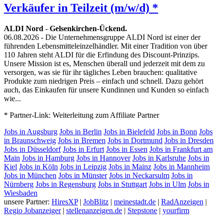
Verkäufer in Teilzeit (m/w/d) *
ALDI Nord
-
Gelsenkirchen-Ückend.
06.08.2026
- Die Unternehmensgruppe ALDI Nord ist einer der
führenden Lebensmitteleinzelhändler. Mit einer Tradition von über
110 Jahren steht ALDI für die Erfindung des Discount-Prinzips.
Unsere Mission ist es, Menschen überall und jederzeit mit dem zu
versorgen, was sie für ihr tägliches Leben brauchen: qualitative
Produkte zum niedrigen Preis – einfach und schnell. Dazu gehört
auch, das Einkaufen für unsere Kundinnen und Kunden so einfach
wie...
* Partner-Link: Weiterleitung zum Affiliate Partner
Jobs in Augsburg
Jobs in Berlin
Jobs in Bielefeld
Jobs in Bonn
Jobs
in Braunschweig
Jobs in Bremen
Jobs in Dortmund
Jobs in Dresden
Jobs in Düsseldorf
Jobs in Erfurt
Jobs in Essen
Jobs in Frankfurt am
Main
Jobs in Hamburg
Jobs in Hannover
Jobs in Karlsruhe
Jobs in
Kiel
Jobs in Köln
Jobs in Leipzig
Jobs in Mainz
Jobs in Mannheim
Jobs in München
Jobs in Münster
Jobs in Neckarsulm
Jobs in
Nürnberg
Jobs in Regensburg
Jobs in Stuttgart
Jobs in Ulm
Jobs in
Wiesbaden
unsere Partner:
HiresXP
|
JobBlitz
|
meinestadt.de
|
RadAnzeigen
|
Regio Jobanzeiger
|
stellenanzeigen.de
|
Stepstone
|
yourfirm