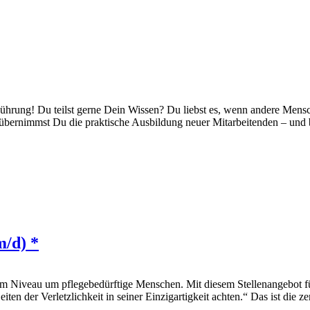
n Führung! Du teilst gerne Dein Wissen? Du liebst es, wenn andere M
 übernimmst Du die praktische Ausbildung neuer Mitarbeitenden – und b
m/d) *
m Niveau um pflegebedürftige Menschen. Mit diesem Stellenangebot fü
ten der Verletzlichkeit in seiner Einzigartigkeit achten.“ Das ist die z