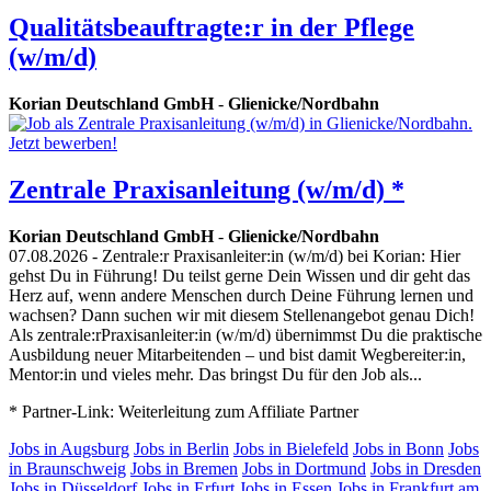
Qualitätsbeauftragte:r in der Pflege
(w/m/d)
Korian Deutschland GmbH
-
Glienicke/Nordbahn
Zentrale Praxisanleitung (w/m/d) *
Korian Deutschland GmbH
-
Glienicke/Nordbahn
07.08.2026
- Zentrale:r Praxisanleiter:in (w/m/d) bei Korian: Hier
gehst Du in Führung! Du teilst gerne Dein Wissen und dir geht das
Herz auf, wenn andere Menschen durch Deine Führung lernen und
wachsen? Dann suchen wir mit diesem Stellenangebot genau Dich!
Als zentrale:rPraxisanleiter:in (w/m/d) übernimmst Du die praktische
Ausbildung neuer Mitarbeitenden – und bist damit Wegbereiter:in,
Mentor:in und vieles mehr. Das bringst Du für den Job als...
* Partner-Link: Weiterleitung zum Affiliate Partner
Jobs in Augsburg
Jobs in Berlin
Jobs in Bielefeld
Jobs in Bonn
Jobs
in Braunschweig
Jobs in Bremen
Jobs in Dortmund
Jobs in Dresden
Jobs in Düsseldorf
Jobs in Erfurt
Jobs in Essen
Jobs in Frankfurt am