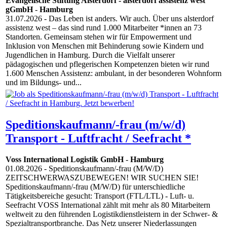
Evangelische Stiftung Alsterdorf - alsterdorf assistenz west
gGmbH
-
Hamburg
31.07.2026
- Das Leben ist anders. Wir auch. Über uns alsterdorf
assistenz west – das sind rund 1.000 Mitarbeiter *innen an 73
Standorten. Gemeinsam stehen wir für Empowerment und
Inklusion von Menschen mit Behinderung sowie Kindern und
Jugendlichen in Hamburg. Durch die Vielfalt unserer
pädagogischen und pflegerischen Kompetenzen bieten wir rund
1.600 Menschen Assistenz: ambulant, in der besonderen Wohnform
und im Bildungs- und...
Speditionskaufmann/-frau (m/w/d)
Transport - Luftfracht / Seefracht *
Voss International Logistik GmbH
-
Hamburg
01.08.2026
- Speditionskaufmann/-frau (M/W/D)
ZEITSCHWERWASZUBEWEGEN! WIR SUCHEN SIE!
Speditionskaufmann/-frau (M/W/D) für unterschiedliche
Tätigkeitsbereiche gesucht: Transport (FTL/LTL) - Luft- u.
Seefracht VOSS International zählt mit mehr als 80 Mitarbeitern
weltweit zu den führenden Logistikdienstleistern in der Schwer- &
Spezialtransportbranche. Das Netz unserer Niederlassungen