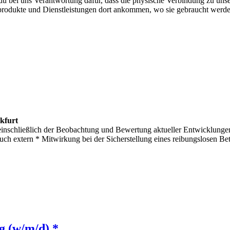
t du bei uns Verantwortung dafür, dass die physische Verbindung zu u
nprodukte und Dienstleistungen dort ankommen, wo sie gebraucht werden
kfurt
inschließlich der Beobachtung und Bewertung aktueller Entwicklungen
ch extern * Mitwirkung bei der Sicherstellung eines reibungslosen Betr
g (w/m/d) *