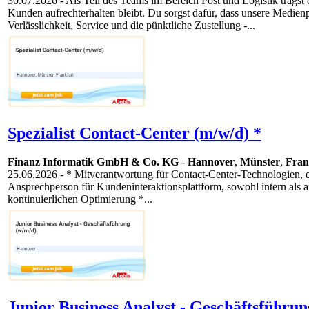
30.07.2026
- Als Teil des Teams im Bereich Post und Logistik trägs
Kunden aufrechterhalten bleibt. Du sorgst dafür, dass unsere Medie
Verlässlichkeit, Service und die pünktliche Zustellung -...
Spezialist Contact-Center (m/w/d) *
Finanz Informatik GmbH & Co. KG
-
Hannover
,
Münster
,
Fran
25.06.2026
- * Mitverantwortung für Contact-Center-Technologien, e
Ansprechperson für Kundeninteraktionsplattform, sowohl intern als au
kontinuierlichen Optimierung *...
Junior Business Analyst - Geschäftsführun