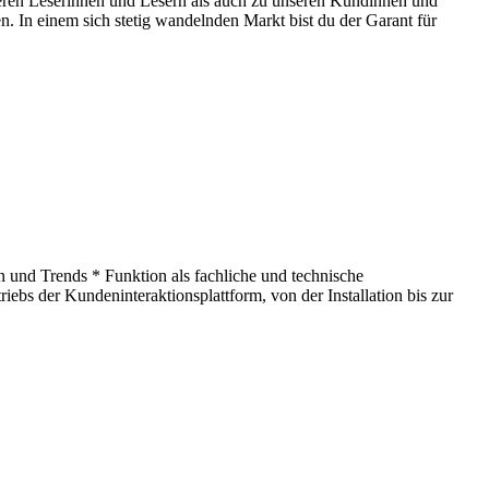
nseren Leserinnen und Lesern als auch zu unseren Kundinnen und
. In einem sich stetig wandelnden Markt bist du der Garant für
 und Trends * Funktion als fachliche und technische
iebs der Kundeninteraktionsplattform, von der Installation bis zur