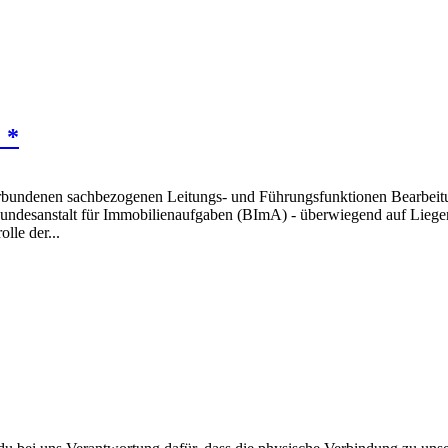
 *
erbundenen sachbezogenen Leitungs- und Führungsfunktionen Bearbei
undesanstalt für Immobilienaufgaben (BImA) - überwiegend auf Liegen
le der...