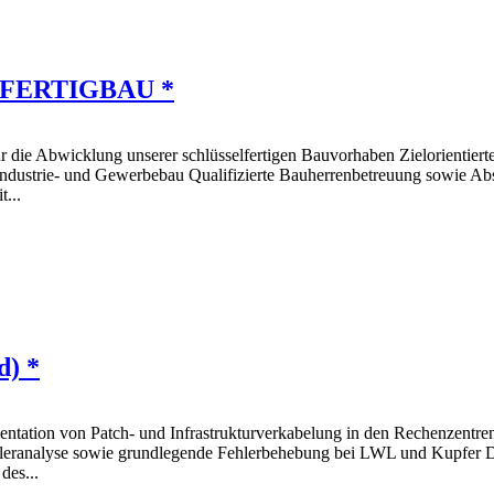
LFERTIGBAU *
r die Abwicklung unserer schlüsselfertigen Bauvorhaben Zielorientier
 Industrie- und Gewerbebau Qualifizierte Bauherrenbetreuung sowie A
...
d) *
ation von Patch- und Infrastrukturverkabelung in den Rechenzentren
ehleranalyse sowie grundlegende Fehlerbehebung bei LWL und Kupfer
des...