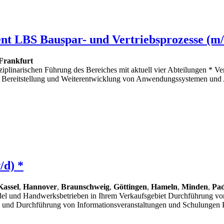
nt LBS Bauspar- und Vertriebsprozesse (m/
Frankfurt
plinarischen Führung des Bereiches mit aktuell vier Abteilungen * V
 * Bereitstellung und Weiterentwicklung von Anwendungssystemen u
/d) *
Kassel
,
Hannover
,
Braunschweig
,
Göttingen
,
Hameln
,
Minden
,
Pa
l und Handwerksbetrieben in Ihrem Verkaufsgebiet Durchführung von 
g und Durchführung von Informationsveranstaltungen und Schulungen